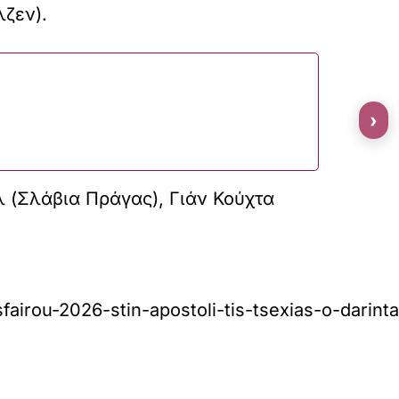
λζεν).
›
λ (Σλάβια Πράγας), Γιάν Κούχτα
airou-2026-stin-apostoli-tis-tsexias-o-darinta