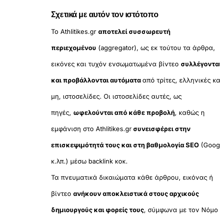
Σχετικά με αυτόν τον ιστότοπο
Το Athlitikes.gr
αποτελεί συσσωρευτή
περιεχομένου
(aggregator), ως εκ τούτου τα άρθρα,
εικόνες και τυχόν ενσωματωμένα βίντεο
συλλέγοντα
και προβάλλονται αυτόματα
από τρίτες, ελληνικές κα
μη, ιστοσελίδες. Οι ιστοσελίδες αυτές, ως
πηγές,
ωφελούνται από κάθε προβολή
, καθώς η
εμφάνιση στο Athlitikes.gr
συνεισφέρει στην
επισκεψιμότητά τους και στη βαθμολογία SEO
(Goog
κ.λπ.) μέσω backlink κοκ.
Τα πνευματικά δικαιώματα κάθε άρθρου, εικόνας ή
βίντεο
ανήκουν αποκλειστικά στους αρχικούς
δημιουργούς και φορείς τους
, σύμφωνα με τον Νόμο