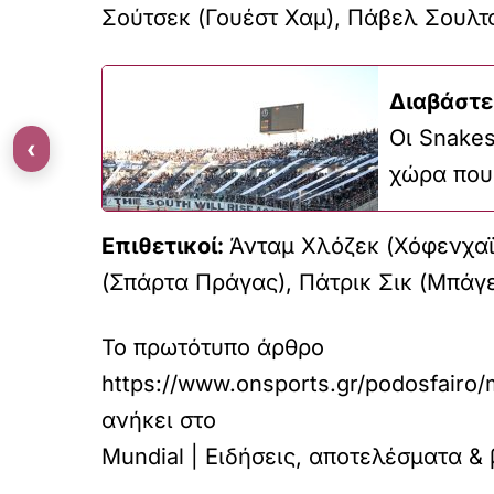
Σούτσεκ (Γουέστ Χαμ), Πάβελ Σουλτς
Διαβάστε
Οι Snakes
‹
χώρα που
Επιθετικοί:
Άνταμ Χλόζεκ (Χόφενχαϊμ
(Σπάρτα Πράγας), Πάτρικ Σικ (Μπάγ
Το πρωτότυπο άρθρο
https://www.onsports.gr/podosfairo/
ανήκει στο
Mundial | Ειδήσεις, αποτελέσματα &