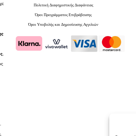
ρί
Πολιτική Διαφημιστικής Διαφάνειας
Όροι Προγράμματος Επιβράβευσης
Όροι Υποβολής και Δημοσίευσης Αγγελιών
ης
ύς
,
ος
.
ά
,