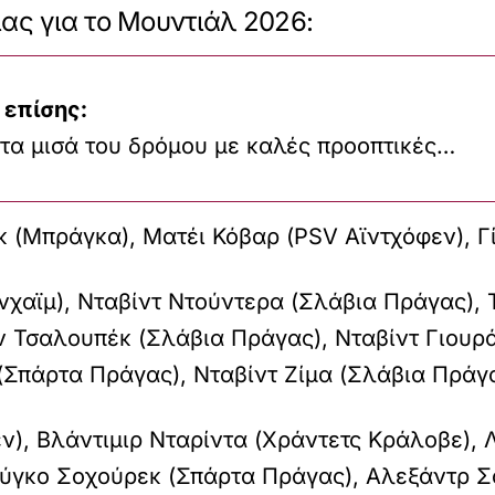
ας για το Μουντιάλ 2026:
 επίσης:
τα μισά του δρόμου με καλές προοπτικές…
 (Μπράγκα), Ματέι Κόβαρ (PSV Αϊντχόφεν), Γ
νχαϊμ), Νταβίντ Ντούντερα (Σλάβια Πράγας), 
ν Τσαλουπέκ (Σλάβια Πράγας), Νταβίντ Γιουρ
 (Σπάρτα Πράγας), Νταβίντ Ζίμα (Σλάβια Πράγ
ν), Βλάντιμιρ Νταρίντα (Χράντετς Κράλοβε),
ύγκο Σοχούρεκ (Σπάρτα Πράγας), Αλεξάντρ Σό