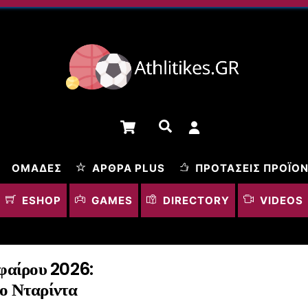
Cart
Αναζήτηση
ΟΜΆΔΕΣ
ΆΡΘΡΑ PLUS
ΠΡΟΤΆΣΕΙΣ ΠΡΟΪΌ
ESHOP
GAMES
DIRECTORY
VIDEOS
φαίρου 2026:
 ο Νταρίντα