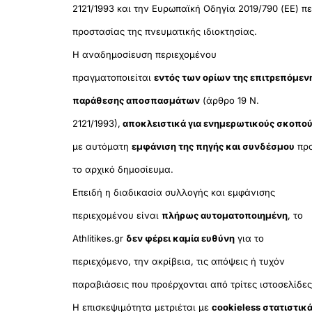
2121/1993 και την Ευρωπαϊκή Οδηγία 2019/790 (ΕΕ) πε
προστασίας της πνευματικής ιδιοκτησίας.
Η αναδημοσίευση περιεχομένου
πραγματοποιείται
εντός των ορίων της επιτρεπόμεν
παράθεσης αποσπασμάτων
(άρθρο 19 Ν.
2121/1993),
αποκλειστικά για ενημερωτικούς σκοπο
με αυτόματη
εμφάνιση της πηγής και συνδέσμου
πρ
το αρχικό δημοσίευμα.
Επειδή η διαδικασία συλλογής και εμφάνισης
περιεχομένου είναι
πλήρως αυτοματοποιημένη
, το
Athlitikes.gr
δεν φέρει καμία ευθύνη
για το
περιεχόμενο, την ακρίβεια, τις απόψεις ή τυχόν
παραβιάσεις που προέρχονται από τρίτες ιστοσελίδες
Η επισκεψιμότητα μετριέται με
cookieless στατιστικ