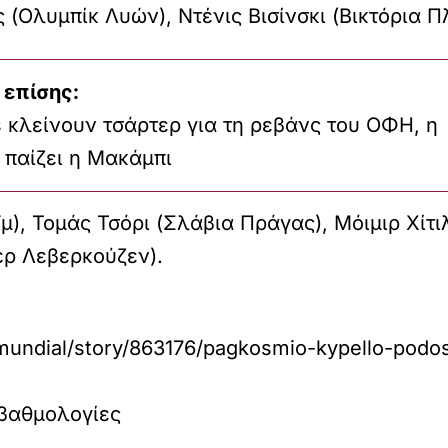
 (Ολυμπίκ Λυών), Ντένις Βισίνσκι (Βικτόρια Π
 επίσης:
 κλείνουν τσάρτερ για τη ρεβάνς του ΟΦΗ, η
 παίζει η Μακάμπι
), Τομάς Τσόρι (Σλάβια Πράγας), Μόιμιρ Χίτι
ερ Λεβερκούζεν).
mundial/story/863176/pagkosmio-kypello-podosf
 βαθμολογίες