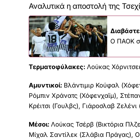
Αναλυτικά η αποστολή της Τσεχί
Διαβάστε
Ο ΠΑΟΚ σ
Τερματοφύλακες:
Λούκας Χόρνιτσεκ
Αμυντικοί:
Βλάντιμιρ Κούφαλ (Χόφε
Ρόμπιν Χράνατς (Χόφενχαϊμ), Στέπα
Κρέιτσι (Γουλβς), Γιάροσλαβ Ζελένι
Μέσοι:
Λούκας Τσέρβ (Βικτόρια Πλζε
Μίχαλ Σαντίλεκ (Σλάβια Πράγας), Ο