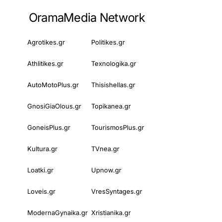
OramaMedia Network
Agrotikes.gr
Politikes.gr
Athlitikes.gr
Texnologika.gr
AutoMotoPlus.gr
Thisishellas.gr
GnosiGiaOlous.gr
Topikanea.gr
GoneisPlus.gr
TourismosPlus.gr
Kultura.gr
TVnea.gr
Loatki.gr
Upnow.gr
Loveis.gr
VresSyntages.gr
ModernaGynaika.gr
Xristianika.gr