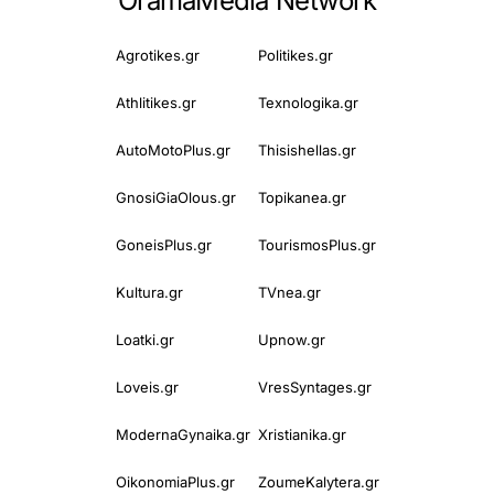
OramaMedia Network
Agrotikes.gr
Politikes.gr
Athlitikes.gr
Texnologika.gr
AutoMotoPlus.gr
Thisishellas.gr
GnosiGiaOlous.gr
Topikanea.gr
GoneisPlus.gr
TourismosPlus.gr
Kultura.gr
TVnea.gr
Loatki.gr
Upnow.gr
Loveis.gr
VresSyntages.gr
ModernaGynaika.gr
Xristianika.gr
OikonomiaPlus.gr
ZoumeKalytera.gr