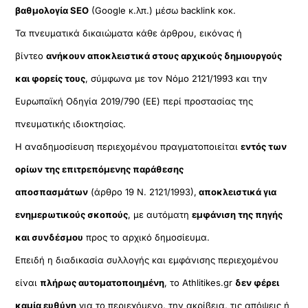
βαθμολογία SEO
(Google κ.λπ.) μέσω backlink κοκ.
Τα πνευματικά δικαιώματα κάθε άρθρου, εικόνας ή
βίντεο
ανήκουν αποκλειστικά στους αρχικούς δημιουργούς
και φορείς τους
, σύμφωνα με τον Νόμο 2121/1993 και την
Ευρωπαϊκή Οδηγία 2019/790 (ΕΕ) περί προστασίας της
πνευματικής ιδιοκτησίας.
Η αναδημοσίευση περιεχομένου πραγματοποιείται
εντός των
ορίων της επιτρεπόμενης παράθεσης
αποσπασμάτων
(άρθρο 19 Ν. 2121/1993),
αποκλειστικά για
ενημερωτικούς σκοπούς
, με αυτόματη
εμφάνιση της πηγής
και συνδέσμου
προς το αρχικό δημοσίευμα.
Επειδή η διαδικασία συλλογής και εμφάνισης περιεχομένου
είναι
πλήρως αυτοματοποιημένη
, το Athlitikes.gr
δεν φέρει
καμία ευθύνη
για το περιεχόμενο, την ακρίβεια, τις απόψεις ή