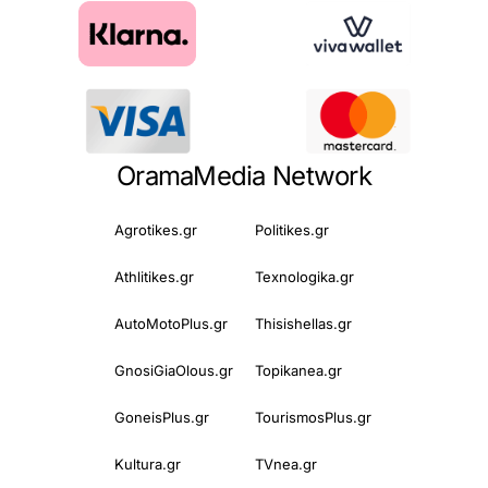
OramaMedia Network
Agrotikes.gr
Politikes.gr
Athlitikes.gr
Texnologika.gr
AutoMotoPlus.gr
Thisishellas.gr
GnosiGiaOlous.gr
Topikanea.gr
GoneisPlus.gr
TourismosPlus.gr
Kultura.gr
TVnea.gr