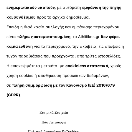
ενημερωτικούς σκοπούς
, με αυτόματη
εμφάνιση της πηγής
και συνδέσμου
προς το αρχικό δημοσίευμα.
Επειδή η διαδικασία συλλογής και εμφάνισης περιεχομένου
είναι
πλήρως αυτοματοποιημένη
, το Athlitikes.gr
δεν φέρει
καμία ευθύνη
για το περιεχόμενο, την ακρίβεια, τις απόψεις ή
τυχόν παραβιάσεις που προέρχονται από τρίτες ιστοσελίδες.
Η επισκεψιμότητα μετριέται με
cookieless στατιστικά
, χωρίς
χρήση cookies ή αποθήκευση προσωπικών δεδομένων,
σε
πλήρη συμμόρφωση με τον Κανονισμό (ΕΕ) 2016/679
(GDPR)
.
Εταιρικά Στοιχεία
Πώς Λειτουργεί
Πολιτική Απορρήτου & Cookies