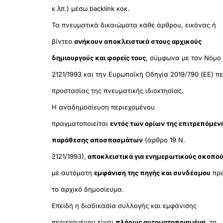
κ.λπ.) μέσω backlink κοκ.
Τα πνευματικά δικαιώματα κάθε άρθρου, εικόνας ή
βίντεο
ανήκουν αποκλειστικά στους αρχικούς
δημιουργούς και φορείς τους
, σύμφωνα με τον Νόμο
2121/1993 και την Ευρωπαϊκή Οδηγία 2019/790 (ΕΕ) πε
προστασίας της πνευματικής ιδιοκτησίας.
Η αναδημοσίευση περιεχομένου
πραγματοποιείται
εντός των ορίων της επιτρεπόμεν
παράθεσης αποσπασμάτων
(άρθρο 19 Ν.
2121/1993),
αποκλειστικά για ενημερωτικούς σκοπο
με αυτόματη
εμφάνιση της πηγής και συνδέσμου
πρ
το αρχικό δημοσίευμα.
Επειδή η διαδικασία συλλογής και εμφάνισης
περιεχομένου είναι
πλήρως αυτοματοποιημένη
, το