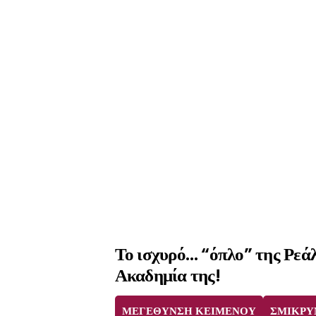
Το ισχυρό… “όπλο” της Ρεάλ
Ακαδημία της!
ΜΕΓΕΘΥΝΣΗ ΚΕΙΜΕΝΟΥ
ΣΜΙΚΡΥ