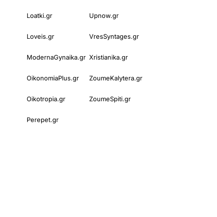
Loatki.gr
Upnow.gr
Loveis.gr
VresSyntages.gr
ModernaGynaika.gr
Xristianika.gr
OikonomiaPlus.gr
ZoumeKalytera.gr
Oikotropia.gr
ZoumeSpiti.gr
Perepet.gr