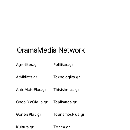
OramaMedia Network
Agrotikes.gr
Politikes.gr
Athlitikes.gr
Texnologika.gr
AutoMotoPlus.gr
Thisishellas.gr
GnosiGiaOlous.gr
Topikanea.gr
GoneisPlus.gr
TourismosPlus.gr
Kultura.gr
TVnea.gr