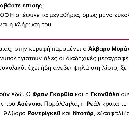
ιαβάστε επίσης:
 ΟΦΗ απέφυγε τα μεγαθήρια, όμως μόνο εύκο
ναι η κλήρωση του
μίας, στην κορυφή παραμένει ο
Άλβαρο Μορά
υνυπολογιστούν όλες οι διαδοχικές μεταγραφέ
συνολικά, έχει ήδη ανέβει ψηλά στη λίστα, 
τούν εδώ. Ο
Φραν Γκαρθία
και ο
Γκονθάλο
συγ
ον του
Ασένσιο.
Παράλληλα, η
Ρεάλ
κρατά το
λα, Άλβαρο
Ροντρίγκεθ
και
Ντοτόρ,
εξασφαλίζο