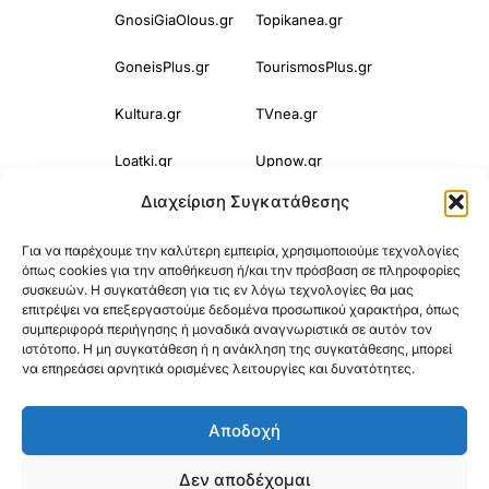
GnosiGiaOlous.gr
Topikanea.gr
GoneisPlus.gr
TourismosPlus.gr
Kultura.gr
TVnea.gr
Loatki.gr
Upnow.gr
Διαχείριση Συγκατάθεσης
Loveis.gr
VresSyntages.gr
Για να παρέχουμε την καλύτερη εμπειρία, χρησιμοποιούμε τεχνολογίες
ModernaGynaika.gr
Xristianika.gr
όπως cookies για την αποθήκευση ή/και την πρόσβαση σε πληροφορίες
συσκευών. Η συγκατάθεση για τις εν λόγω τεχνολογίες θα μας
OikonomiaPlus.gr
ZoumeKalytera.gr
επιτρέψει να επεξεργαστούμε δεδομένα προσωπικού χαρακτήρα, όπως
συμπεριφορά περιήγησης ή μοναδικά αναγνωριστικά σε αυτόν τον
Oikotropia.gr
ZoumeSpiti.gr
ιστότοπο. Η μη συγκατάθεση ή η ανάκληση της συγκατάθεσης, μπορεί
να επηρεάσει αρνητικά ορισμένες λειτουργίες και δυνατότητες.
Perepet.gr
Αποδοχή
© 2025
Orama Group
(Orama Group Μ.Ι.Κ.Ε.) | Α.Φ.Μ. 801086294 –
Δεν αποδέχομαι