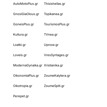
AutoMotoPlus.gr
Thisishellas.gr
GnosiGiaOlous.gr
Topikanea.gr
GoneisPlus.gr
TourismosPlus.gr
Kultura.gr
TVnea.gr
Loatki.gr
Upnow.gr
Loveis.gr
VresSyntages.gr
ModernaGynaika.gr
Xristianika.gr
OikonomiaPlus.gr
ZoumeKalytera.gr
Oikotropia.gr
ZoumeSpiti.gr
Perepet.gr