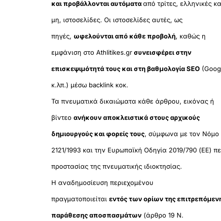
και προβάλλονται αυτόματα
από τρίτες, ελληνικές κα
μη, ιστοσελίδες. Οι ιστοσελίδες αυτές, ως
πηγές,
ωφελούνται από κάθε προβολή
, καθώς η
εμφάνιση στο Athlitikes.gr
συνεισφέρει στην
επισκεψιμότητά τους και στη βαθμολογία SEO
(Goog
κ.λπ.) μέσω backlink κοκ.
Τα πνευματικά δικαιώματα κάθε άρθρου, εικόνας ή
βίντεο
ανήκουν αποκλειστικά στους αρχικούς
δημιουργούς και φορείς τους
, σύμφωνα με τον Νόμο
2121/1993 και την Ευρωπαϊκή Οδηγία 2019/790 (ΕΕ) πε
προστασίας της πνευματικής ιδιοκτησίας.
Η αναδημοσίευση περιεχομένου
πραγματοποιείται
εντός των ορίων της επιτρεπόμεν
παράθεσης αποσπασμάτων
(άρθρο 19 Ν.