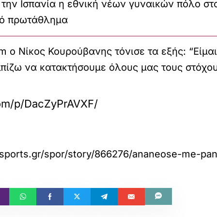
την Ισπανία η εθνική νέων γυναικών πόλο στ
ό πρωτάθλημα
 ο Νίκος Κουρούβανης τόνισε τα εξής: “Είμαι
λπίζω να κατακτήσουμε όλους μας τους στόχου
com/p/DacZyPrAVXF/
sports.gr/spor/story/866276/ananeose-me-pan