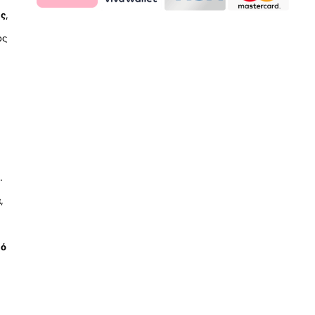
ύς
,
ος
.
ά
,
μό