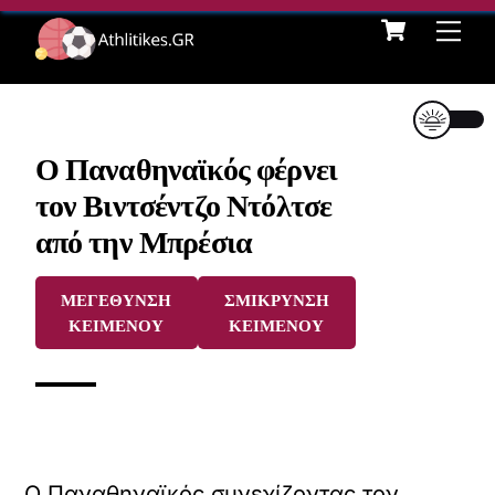
Cart
Skip
Me
to
content
Ο Παναθηναϊκός φέρνει
τον Βιντσέντζο Ντόλτσε
από την Μπρέσια
ΜΕΓΕΘΥΝΣΗ
ΣΜΙΚΡΥΝΣΗ
ΚΕΙΜΕΝΟΥ
ΚΕΙΜΕΝΟΥ
Ο Παναθηναϊκός συνεχίζοντας τον