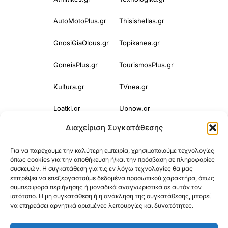
AutoMotoPlus.gr
Thisishellas.gr
GnosiGiaOlous.gr
Topikanea.gr
GoneisPlus.gr
TourismosPlus.gr
Kultura.gr
TVnea.gr
Loatki.gr
Upnow.gr
Διαχείριση Συγκατάθεσης
Loveis.gr
VresSyntages.gr
Για να παρέχουμε την καλύτερη εμπειρία, χρησιμοποιούμε τεχνολογίες
ModernaGynaika.gr
Xristianika.gr
όπως cookies για την αποθήκευση ή/και την πρόσβαση σε πληροφορίες
συσκευών. Η συγκατάθεση για τις εν λόγω τεχνολογίες θα μας
OikonomiaPlus.gr
ZoumeKalytera.gr
επιτρέψει να επεξεργαστούμε δεδομένα προσωπικού χαρακτήρα, όπως
συμπεριφορά περιήγησης ή μοναδικά αναγνωριστικά σε αυτόν τον
Oikotropia.gr
ZoumeSpiti.gr
ιστότοπο. Η μη συγκατάθεση ή η ανάκληση της συγκατάθεσης, μπορεί
να επηρεάσει αρνητικά ορισμένες λειτουργίες και δυνατότητες.
Perepet.gr