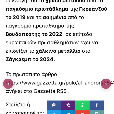
συλλογή του το
χρυσό μετάλλιο
από το
παγκόσμιο πρωτάθλημα
της
Γκουανζού
το 2019
και το
ασημένιο
από το
παγκόσμιο πρωτάθλημα της
Βουδαπέστης το 2022
, σε επίπεδο
ευρωπαϊκών πρωταθλημάτων έχει να
επιδείξει το
χάλκινο μετάλλιο
στο
Ζάγκρεμπ το 2024.
Το πρωτότυπο άρθρο
https://www.gazzetta.gr/polo/a1-andron/254
‹
›
ανήκει στο
Gazzetta RSS
.