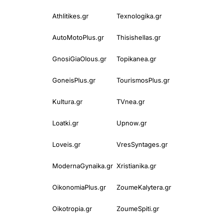
Athlitikes.gr
Texnologika.gr
AutoMotoPlus.gr
Thisishellas.gr
GnosiGiaOlous.gr
Topikanea.gr
GoneisPlus.gr
TourismosPlus.gr
Kultura.gr
TVnea.gr
Loatki.gr
Upnow.gr
Loveis.gr
VresSyntages.gr
ModernaGynaika.gr
Xristianika.gr
OikonomiaPlus.gr
ZoumeKalytera.gr
Oikotropia.gr
ZoumeSpiti.gr