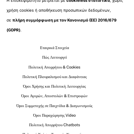
Η επισκεψιμότητα μετριέται με
cookieless στατιστικά
, χωρίς
χρήση cookies ή αποθήκευση προσωπικών δεδομένων,
σε
πλήρη συμμόρφωση με τον Κανονισμό (ΕΕ) 2016/679
(GDPR)
.
Εταιρικά Στοιχεία
Πώς Λειτουργεί
Πολιτική Απορρήτου & Cookies
Πολιτική Πλουραλισμού και Διαφάνειας
Όροι Χρήσης και Πολιτική Λειτουργίας
Όροι Αγορών, Αποστολών & Επιστροφών
Όροι Συμμετοχής σε Παιχνίδια & Διαγωνισμούς
Όροι Παραχώρησης Video
Πολιτική Απορρήτου Chatbots