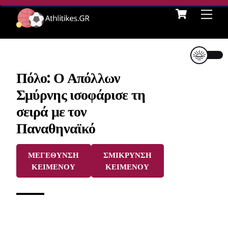
Cart
Skip
Me
to
content
Πόλο: Ο Απόλλων
Σμύρνης ισοφάρισε τη
σειρά με τον
Παναθηναϊκό
ΜΕΓΕΘΥΝΣΗ
ΣΜΙΚΡΥΝΣΗ
ΚΕΙΜΕΝΟΥ
ΚΕΙΜΕΝΟΥ