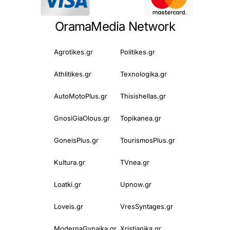
OramaMedia Network
Agrotikes.gr
Politikes.gr
Athlitikes.gr
Texnologika.gr
AutoMotoPlus.gr
Thisishellas.gr
GnosiGiaOlous.gr
Topikanea.gr
GoneisPlus.gr
TourismosPlus.gr
Kultura.gr
TVnea.gr
Loatki.gr
Upnow.gr
Loveis.gr
VresSyntages.gr
ModernaGynaika.gr
Xristianika.gr