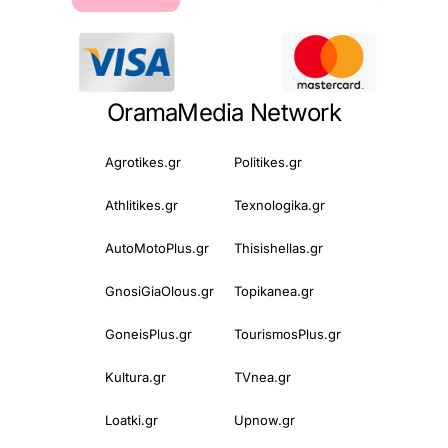
OramaMedia Network
Agrotikes.gr
Politikes.gr
Athlitikes.gr
Texnologika.gr
AutoMotoPlus.gr
Thisishellas.gr
GnosiGiaOlous.gr
Topikanea.gr
GoneisPlus.gr
TourismosPlus.gr
Kultura.gr
TVnea.gr
Loatki.gr
Upnow.gr