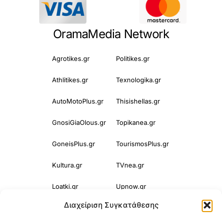
OramaMedia Network
Agrotikes.gr
Politikes.gr
Athlitikes.gr
Texnologika.gr
AutoMotoPlus.gr
Thisishellas.gr
GnosiGiaOlous.gr
Topikanea.gr
GoneisPlus.gr
TourismosPlus.gr
Kultura.gr
TVnea.gr
Loatki.gr
Upnow.gr
Διαχείριση Συγκατάθεσης
Loveis.gr
VresSyntages.gr