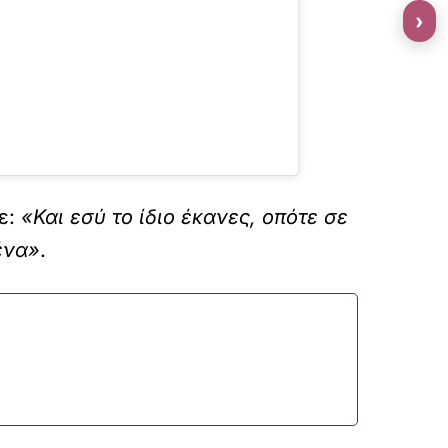
›
σε:
«Και εσύ το ίδιο έκανες, οπότε σε
ένα»
.