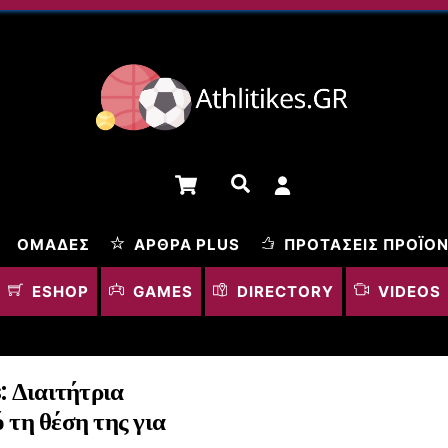
Cart
Αναζήτηση
ΟΜΆΔΕΣ
ΆΡΘΡΑ PLUS
ΠΡΟΤΆΣΕΙΣ ΠΡΟΪΌ
ESHOP
GAMES
DIRECTORY
VIDEOS
 Διαιτήτρια
 τη θέση της για