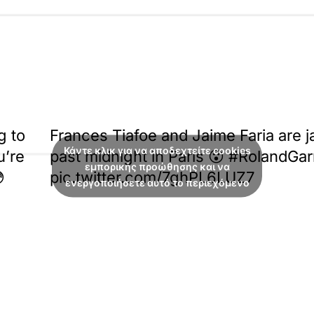
g to
Frances Tiafoe and Jaime Faria are 
Κάντε κλικ για να αποδεχτείτε cookies
u’re
past midnight in Paris 😮 #RolandGar
εμπορικής προώθησης και να

pic.twitter.com/7ghPL6LUZ7
ενεργοποιήσετε αυτό το περιεχόμενο