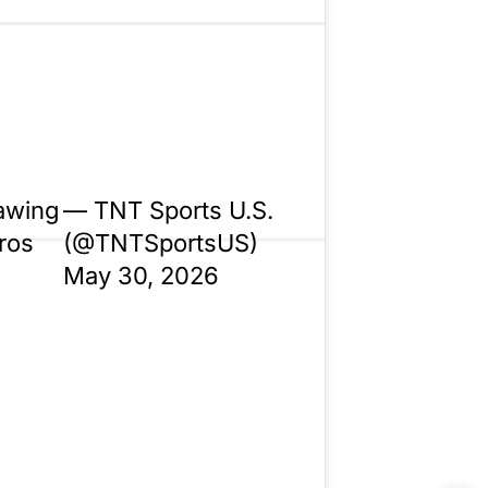
jawing
— TNT Sports U.S.
ros
(@TNTSportsUS)
May 30, 2026