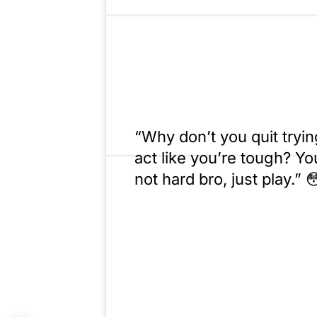
“Why don’t you quit tryin
act like you’re tough? Yo
not hard bro, just play.” 