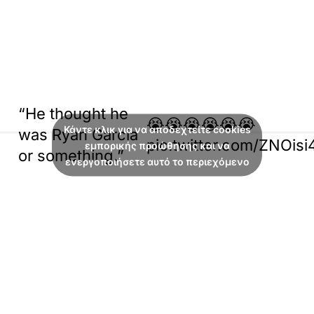
“He thought he
😭😭😭😭😭😭
Κάντε κλικ για να αποδεχτείτε cookies
was Ryan Garcia
pic.twitter.com/ZNOis
εμπορικής προώθησης και να
or something.”
ενεργοποιήσετε αυτό το περιεχόμενο