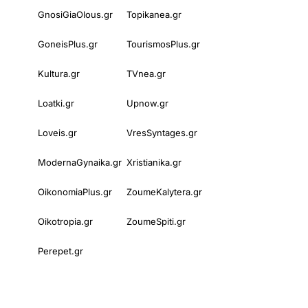
GnosiGiaOlous.gr
Topikanea.gr
GoneisPlus.gr
TourismosPlus.gr
Kultura.gr
TVnea.gr
Loatki.gr
Upnow.gr
Loveis.gr
VresSyntages.gr
ModernaGynaika.gr
Xristianika.gr
OikonomiaPlus.gr
ZoumeKalytera.gr
Oikotropia.gr
ZoumeSpiti.gr
Perepet.gr