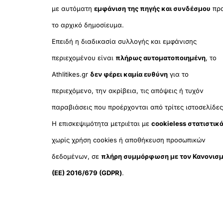
με αυτόματη
εμφάνιση της πηγής και συνδέσμου
πρ
το αρχικό δημοσίευμα.
Επειδή η διαδικασία συλλογής και εμφάνισης
περιεχομένου είναι
πλήρως αυτοματοποιημένη
, το
Athlitikes.gr
δεν φέρει καμία ευθύνη
για το
περιεχόμενο, την ακρίβεια, τις απόψεις ή τυχόν
παραβιάσεις που προέρχονται από τρίτες ιστοσελίδες
Η επισκεψιμότητα μετριέται με
cookieless στατιστικ
χωρίς χρήση cookies ή αποθήκευση προσωπικών
δεδομένων, σε
πλήρη συμμόρφωση με τον Κανονισ
(ΕΕ) 2016/679 (GDPR)
.
© 2025
Orama Group
(Orama G