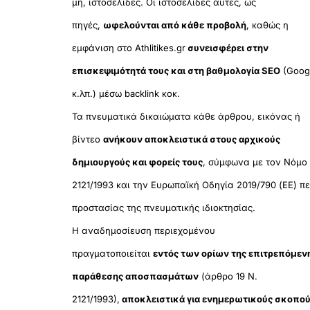
μη, ιστοσελίδες. Οι ιστοσελίδες αυτές, ως
πηγές,
ωφελούνται από κάθε προβολή
, καθώς η
εμφάνιση στο Athlitikes.gr
συνεισφέρει στην
επισκεψιμότητά τους και στη βαθμολογία SEO
(Goog
κ.λπ.) μέσω backlink κοκ.
Τα πνευματικά δικαιώματα κάθε άρθρου, εικόνας ή
βίντεο
ανήκουν αποκλειστικά στους αρχικούς
δημιουργούς και φορείς τους
, σύμφωνα με τον Νόμο
2121/1993 και την Ευρωπαϊκή Οδηγία 2019/790 (ΕΕ) πε
προστασίας της πνευματικής ιδιοκτησίας.
Η αναδημοσίευση περιεχομένου
πραγματοποιείται
εντός των ορίων της επιτρεπόμεν
παράθεσης αποσπασμάτων
(άρθρο 19 Ν.
2121/1993),
αποκλειστικά για ενημερωτικούς σκοπο