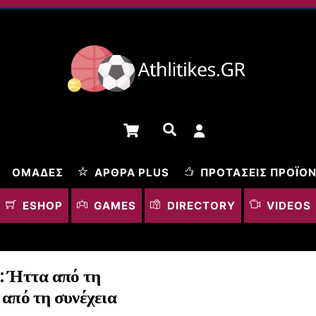
Cart
Αναζήτηση
ΟΜΆΔΕΣ
ΆΡΘΡΑ PLUS
ΠΡΟΤΆΣΕΙΣ ΠΡΟΪΌ
ESHOP
GAMES
DIRECTORY
VIDEOS
: Ήττα από τη
 από τη συνέχεια