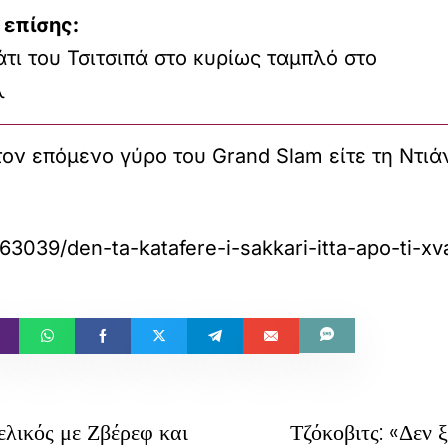
 επίσης:
τι του Τσιτσιπά στο κυρίως ταμπλό στο
λ
ον επόμενο γύρο του Grand Slam είτε τη Ντιάν
63039/den-ta-katafere-i-sakkari-itta-apo-ti-x
λικός με Ζβέρεφ και
Τζόκοβιτς: «Δεν