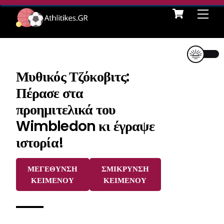
Cart
Skip
Me
to
content
Μυθικός Τζόκοβιτς:
Πέρασε στα
προημιτελικά του
Wimbledon κι έγραψε
ιστορία!
ΜΕΓΕΘΥΝΣΗ
ΣΜΙΚΡΥΝΣΗ
ΚΕΙΜΕΝΟΥ
ΚΕΙΜΕΝΟΥ