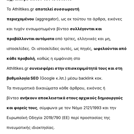
Το Athlitikes.gr
αποτελεί συσσωρευτή
περιεχομένου
(aggregator), ως εκ τούτου τα άρθρα, εικόνες
και τυχόν ενσωματωμένα βίντεο
συλλέγονται και
προβάλλονται αυτόματα
από τρίτες, ελληνικές και μη,
ιστοσελίδες. Οι ιστοσελίδες αυτές, ως πηγές,
ωφελούνται από
κάθε προβολή
, καθώς η εμφάνιση στο
Athlitikes.gr
συνεισφέρει στην επισκεψιμότητά τους και στη
βαθμολογία SEO
(Google κ.λπ.) μέσω backlink κοκ.
Τα πνευματικά δικαιώματα κάθε άρθρου, εικόνας ή
βίντεο
ανήκουν αποκλειστικά στους αρχικούς δημιουργούς
και φορείς τους
, σύμφωνα με τον Νόμο 2121/1993 και την
Ευρωπαϊκή Οδηγία 2019/790 (ΕΕ) περί προστασίας της
πνευματικής ιδιοκτησίας.