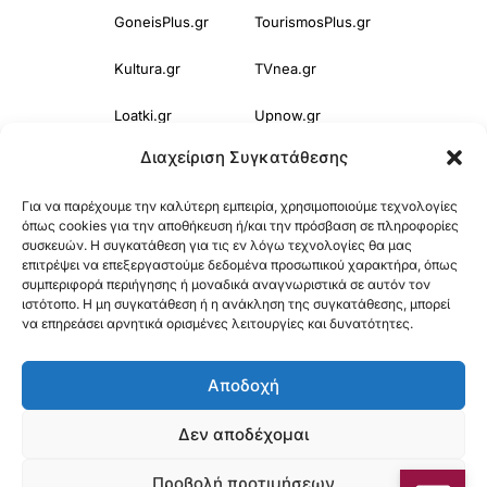
GoneisPlus.gr
TourismosPlus.gr
Kultura.gr
TVnea.gr
Loatki.gr
Upnow.gr
Διαχείριση Συγκατάθεσης
Loveis.gr
VresSyntages.gr
Για να παρέχουμε την καλύτερη εμπειρία, χρησιμοποιούμε τεχνολογίες
ModernaGynaika.gr
Xristianika.gr
όπως cookies για την αποθήκευση ή/και την πρόσβαση σε πληροφορίες
συσκευών. Η συγκατάθεση για τις εν λόγω τεχνολογίες θα μας
OikonomiaPlus.gr
ZoumeKalytera.gr
επιτρέψει να επεξεργαστούμε δεδομένα προσωπικού χαρακτήρα, όπως
συμπεριφορά περιήγησης ή μοναδικά αναγνωριστικά σε αυτόν τον
Oikotropia.gr
ZoumeSpiti.gr
ιστότοπο. Η μη συγκατάθεση ή η ανάκληση της συγκατάθεσης, μπορεί
να επηρεάσει αρνητικά ορισμένες λειτουργίες και δυνατότητες.
Perepet.gr
Αποδοχή
© 2025
Orama Group
(Orama Group Μ.Ι.Κ.Ε.) | Α.Φ.Μ. 801086294 –
Δεν αποδέχομαι
Δ.Ο.Υ. ΚΕΦΟΔΕ Αττικής | Γ.Ε.ΜΗ 148748903000 | Έδρα: Αθήνα,
Προβολή προτιμήσεων
Ελλάδα |