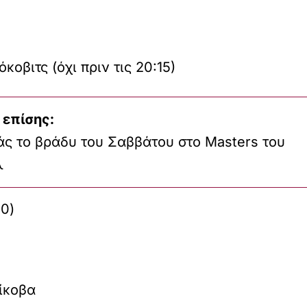
οβιτς (όχι πριν τις 20:15)
 επίσης:
άς το βράδυ του Σαββάτου στο Masters του
λ
00)
ίκοβα