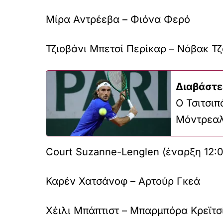
Μίρα Αντρέεβα – Φιόνα Φερό
Τζιοβάνι Μπετσί Περίκαρ – Νόβακ Τζόκ
Διαβάστε
Ο Τσιτσιπ
Μόντρεα
Court Suzanne-Lenglen (έναρξη 12:
Καρέν Χατσάνοφ – Αρτούρ Γκεά
Χέιλι Μπάπτιστ – Μπαρμπόρα Κρεϊτσ