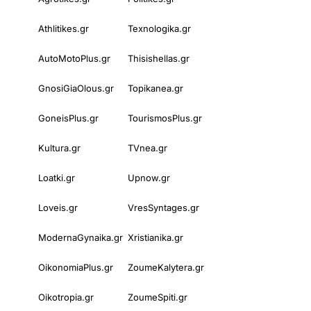
Athlitikes.gr
Texnologika.gr
AutoMotoPlus.gr
Thisishellas.gr
GnosiGiaOlous.gr
Topikanea.gr
GoneisPlus.gr
TourismosPlus.gr
Kultura.gr
TVnea.gr
Loatki.gr
Upnow.gr
Loveis.gr
VresSyntages.gr
ModernaGynaika.gr
Xristianika.gr
OikonomiaPlus.gr
ZoumeKalytera.gr
Oikotropia.gr
ZoumeSpiti.gr