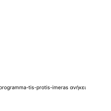
-programma-tis-protis-imeras
ανήκει