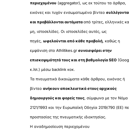
περιεχομένου
(aggregator), ως εκ τούτου τα άρθρα,
εικόνες και τυχόν ενσωματωμένα βίντεο
συλλέγοντα
και προβάλλονται αυτόματα
από τρίτες, ελληνικές κα
μη, ιστοσελίδες. Οι ιστοσελίδες αυτές, ως
πηγές,
ωφελούνται από κάθε προβολή
, καθώς η
εμφάνιση στο Athlitikes.gr
συνεισφέρει στην
επισκεψιμότητά τους και στη βαθμολογία SEO
(Goog
κ.λπ.) μέσω backlink κοκ.
Τα πνευματικά δικαιώματα κάθε άρθρου, εικόνας ή
βίντεο
ανήκουν αποκλειστικά στους αρχικούς
δημιουργούς και φορείς τους
, σύμφωνα με τον Νόμο
2121/1993 και την Ευρωπαϊκή Οδηγία 2019/790 (ΕΕ) πε
προστασίας της πνευματικής ιδιοκτησίας.
Η αναδημοσίευση περιεχομένου