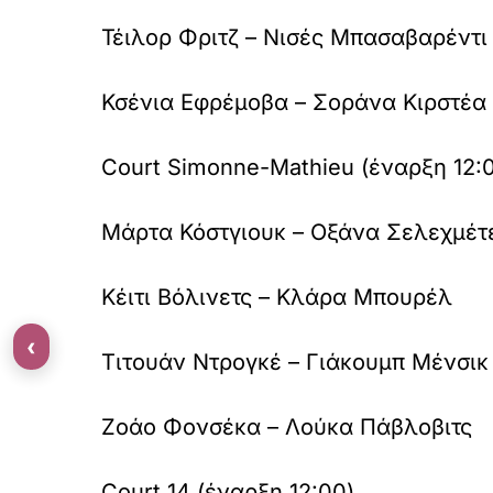
Τέιλορ Φριτζ – Νισές Μπασαβαρέντι
Κσένια Εφρέμοβα – Σοράνα Κιρστέα
Court Simonne-Mathieu (έναρξη 12:
Μάρτα Κόστγιουκ – Οξάνα Σελεχμέτ
Κέιτι Βόλινετς – Κλάρα Μπουρέλ
‹
Τιτουάν Ντρογκέ – Γιάκουμπ Μένσικ
Ζοάο Φονσέκα – Λούκα Πάβλοβιτς
Court 14 (έναρξη 12:00)