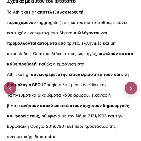
Σχετικά με αυτόν τον ιστότοπο
Το Athlitikes.gr
αποτελεί συσσωρευτή
περιεχομένου
(aggregator), ως εκ τούτου τα άρθρα, εικόνες
και τυχόν ενσωματωμένα βίντεο
συλλέγονται και
προβάλλονται αυτόματα
από τρίτες, ελληνικές και μη,
ιστοσελίδες. Οι ιστοσελίδες αυτές, ως πηγές,
ωφελούνται από
κάθε προβολή
, καθώς η εμφάνιση στο
Athlitikes.gr
συνεισφέρει στην επισκεψιμότητά τους και στη
βαθμολογία SEO
(Google κ.λπ.) μέσω backlink κοκ.
‹
›
Τα πνευματικά δικαιώματα κάθε άρθρου, εικόνας ή
βίντεο
ανήκουν αποκλειστικά στους αρχικούς δημιουργούς
και φορείς τους
, σύμφωνα με τον Νόμο 2121/1993 και την
Ευρωπαϊκή Οδηγία 2019/790 (ΕΕ) περί προστασίας της
πνευματικής ιδιοκτησίας.