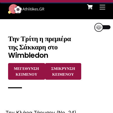
Cart
Skip
Me
to
content
Την Τρίτη η πρεμιέρα
της Σάκκαρη στο
Wimbledon
ΜΕΓΕΘΥΝΣΗ
ΣΜΙΚΡΥΝΣΗ
ΚΕΙΜΕΝΟΥ
ΚΕΙΜΕΝΟΥ
Την Κλάρα Τάουσον (Νο. 24)