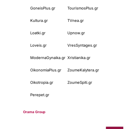
GoneisPlus.gr
TourismosPlus.gr
Kultura.gr
TVnea.gr
Loatki.gr
Upnow.gr
Loveis.gr
VresSyntages.gr
ModernaGynaika.gr
Xristianika.gr
OikonomiaPlus.gr
ZoumeKalytera.gr
Oikotropia.gr
ZoumeSpiti.gr
Perepet.gr
© 2025
Orama Group
(Orama Group Μ.Ι.Κ.Ε.) | Α.Φ.Μ. 801086294 –
Δ.Ο.Υ. ΚΕΦΟΔΕ Αττικής | Γ.Ε.ΜΗ 148748903000 | Έδρα: Αθήνα,