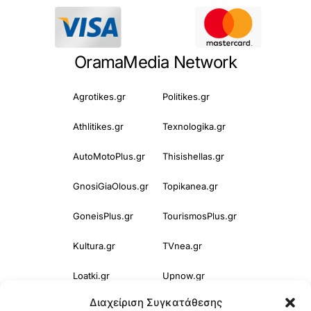
OramaMedia Network
Agrotikes.gr
Politikes.gr
Athlitikes.gr
Texnologika.gr
AutoMotoPlus.gr
Thisishellas.gr
GnosiGiaOlous.gr
Topikanea.gr
GoneisPlus.gr
TourismosPlus.gr
Kultura.gr
TVnea.gr
Loatki.gr
Upnow.gr
Διαχείριση Συγκατάθεσης
Loveis.gr
VresSyntages.gr