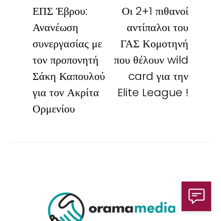
ΕΠΣ Έβρου:
Οι 2+1 πιθανοί
Ανανέωση
αντίπαλοι του
συνεργασίας με
ΓΑΣ Κομοτηνή
τον προπονητή
που θέλουν wild
Σάκη Καπουλού
card για την
για τον Ακρίτα
Elite League !
Ορμενίου