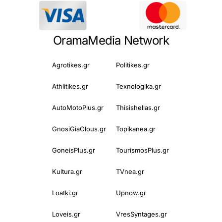
OramaMedia Network
Agrotikes.gr
Politikes.gr
Athlitikes.gr
Texnologika.gr
AutoMotoPlus.gr
Thisishellas.gr
GnosiGiaOlous.gr
Topikanea.gr
GoneisPlus.gr
TourismosPlus.gr
Kultura.gr
TVnea.gr
Loatki.gr
Upnow.gr
Loveis.gr
VresSyntages.gr