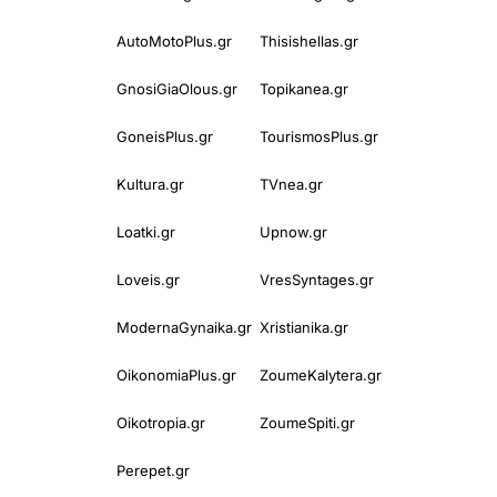
AutoMotoPlus.gr
Thisishellas.gr
GnosiGiaOlous.gr
Topikanea.gr
GoneisPlus.gr
TourismosPlus.gr
Kultura.gr
TVnea.gr
Loatki.gr
Upnow.gr
Loveis.gr
VresSyntages.gr
ModernaGynaika.gr
Xristianika.gr
OikonomiaPlus.gr
ZoumeKalytera.gr
Oikotropia.gr
ZoumeSpiti.gr
Perepet.gr