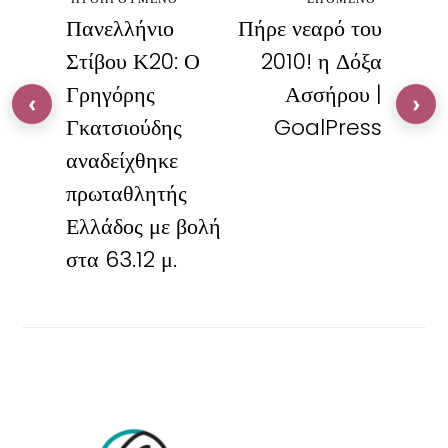
Πανελλήνιο
Πήρε νεαρό του
Στίβου Κ20: Ο
2010! η Δόξα
Γρηγόρης
Ασσήρου |
‹
›
Γκατσιούδης
GoalPress
αναδείχθηκε
πρωταθλητής
Ελλάδος με βολή
στα 63.12 μ.