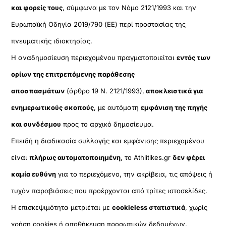
και φορείς τους
, σύμφωνα με τον Νόμο 2121/1993 και την
Ευρωπαϊκή Οδηγία 2019/790 (ΕΕ) περί προστασίας της
πνευματικής ιδιοκτησίας.
Η αναδημοσίευση περιεχομένου πραγματοποιείται
εντός των
ορίων της επιτρεπόμενης παράθεσης
αποσπασμάτων
(άρθρο 19 Ν. 2121/1993),
αποκλειστικά για
ενημερωτικούς σκοπούς
, με αυτόματη
εμφάνιση της πηγής
και συνδέσμου
προς το αρχικό δημοσίευμα.
Επειδή η διαδικασία συλλογής και εμφάνισης περιεχομένου
είναι
πλήρως αυτοματοποιημένη
, το Athlitikes.gr
δεν φέρει
καμία ευθύνη
για το περιεχόμενο, την ακρίβεια, τις απόψεις ή
τυχόν παραβιάσεις που προέρχονται από τρίτες ιστοσελίδες.
Η επισκεψιμότητα μετριέται με
cookieless στατιστικά
, χωρίς
χρήση cookies ή αποθήκευση προσωπικών δεδομένων,