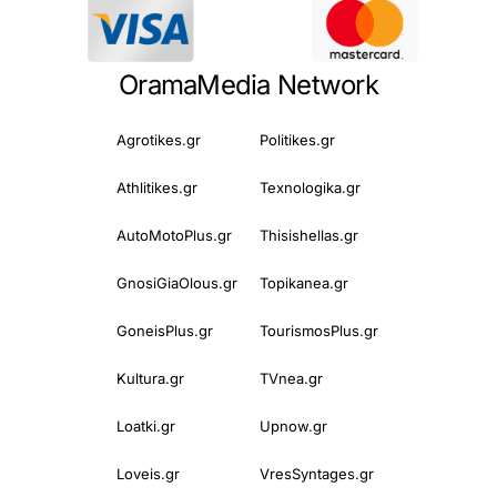
OramaMedia Network
Agrotikes.gr
Politikes.gr
Athlitikes.gr
Texnologika.gr
AutoMotoPlus.gr
Thisishellas.gr
GnosiGiaOlous.gr
Topikanea.gr
GoneisPlus.gr
TourismosPlus.gr
Kultura.gr
TVnea.gr
Loatki.gr
Upnow.gr
Loveis.gr
VresSyntages.gr