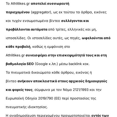
Το Athlitikes.gr
αποτελεί συσσωρευτή
περιεχομένου
(aggregator), ως εκ τούτου τα άρθρα, εικόνες
και τυχόν ενσωματωμένα βίντεο
συλλέγονται και
προβάλλονται αυτόματα
από τρίτες, ελληνικές και μη,
ιστοσελίδες. Οι ιστοσελίδες αυτές, ως πηγές,
ωφελούνται από
κάθε προβολή
, καθώς η εμφάνιση στο
Athlitikes.gr
συνεισφέρει στην επισκεψιμότητά τους και στη
βαθμολογία SEO
(Google κ.λπ.) μέσω backlink κοκ.
Τα πνευματικά δικαιώματα κάθε άρθρου, εικόνας ή
βίντεο
ανήκουν αποκλειστικά στους αρχικούς δημιουργούς
και φορείς τους
, σύμφωνα με τον Νόμο 2121/1993 και την
Ευρωπαϊκή Οδηγία 2019/790 (ΕΕ) περί προστασίας της
πνευματικής ιδιοκτησίας.
Η αναδημοσίευση περιεχομένου πραγματοποιείται
εντός των