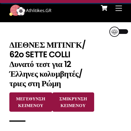
Cart
Skip
Me
to
content
ΔΙΕΘΝΕΣ ΜΙΤΙΝΓΚ/
62o SETTE COLLI
Δυνατό τεστ για 12
Έλληνες κολυμβητές/
τριες στη Ρώμη
ΜΕΓΕΘΥΝΣΗ
ΣΜΙΚΡΥΝΣΗ
ΚΕΙΜΕΝΟΥ
ΚΕΙΜΕΝΟΥ