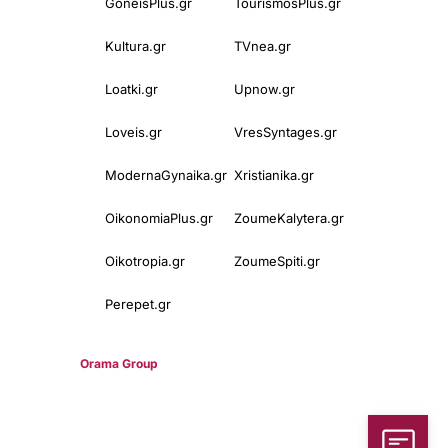
GoneisPlus.gr
TourismosPlus.gr
Kultura.gr
TVnea.gr
Loatki.gr
Upnow.gr
Loveis.gr
VresSyntages.gr
ModernaGynaika.gr
Xristianika.gr
OikonomiaPlus.gr
ZoumeKalytera.gr
Oikotropia.gr
ZoumeSpiti.gr
Perepet.gr
© 2025
Orama Group
(Orama Group Μ.Ι.Κ.Ε.) | Α.Φ.Μ. 801086294 –
Δ.Ο.Υ. ΚΕΦΟΔΕ Αττικής | Γ.Ε.ΜΗ 148748903000 | Έδρα: Αθήνα,
Ελλάδα |