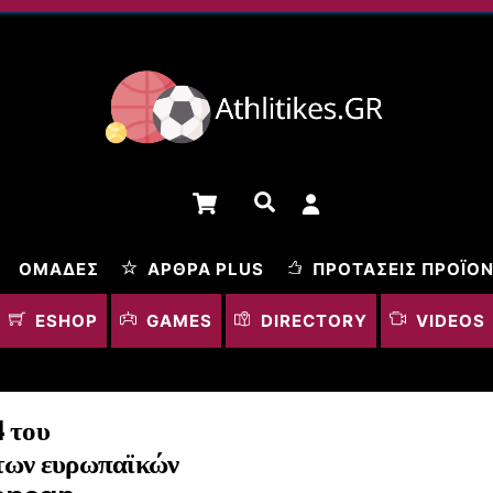
Cart
Αναζήτηση
ΟΜΆΔΕΣ
ΆΡΘΡΑ PLUS
ΠΡΟΤΆΣΕΙΣ ΠΡΟΪΌ
ESHOP
GAMES
DIRECTORY
VIDEOS
 του
ων ευρωπαϊκών