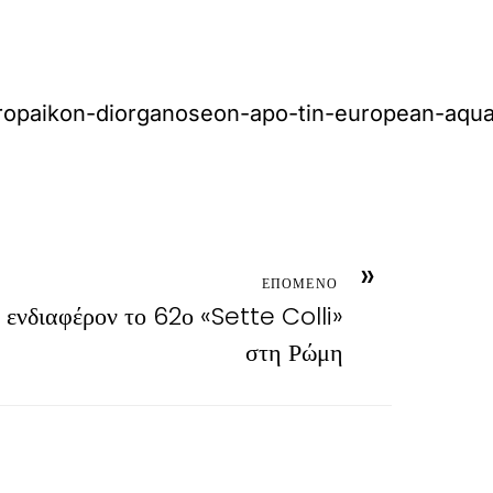
europaikon-diorganoseon-apo-tin-european-aqua
»
ΕΠΟΜΕΝΟ
 ενδιαφέρον το 62ο «Sette Colli»
στη Ρώμη