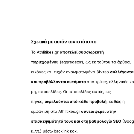
Σχετικά με αυτόν τον ιστότοπο
Το Athlitikes.gr
αποτελεί συσσωρευτή
περιεχομένου
(aggregator), ως εκ τούτου τα άρθρα,
εικόνες και τυχόν ενσωματωμένα βίντεο
συλλέγοντα
και προβάλλονται αυτόματα
από τρίτες, ελληνικές κα
μη, ιστοσελίδες. Οι ιστοσελίδες αυτές, ως
πηγές,
ωφελούνται από κάθε προβολή
, καθώς η
εμφάνιση στο Athlitikes.gr
συνεισφέρει στην
επισκεψιμότητά τους και στη βαθμολογία SEO
(Goog
κ.λπ.) μέσω backlink κοκ.