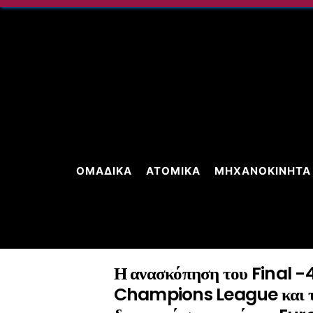
Skip
to
content
ΟΜΑΔΙΚΆ
ΑΤΟΜΙΚΆ
ΜΗΧΑΝΟΚΊΝΗΤΑ
Η ανασκόπηση του Final -4
Champions League και τ