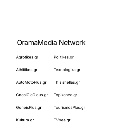
OramaMedia Network
Agrotikes.gr
Politikes.gr
Athlitikes.gr
Texnologika.gr
AutoMotoPlus.gr
Thisishellas.gr
GnosiGiaOlous.gr
Topikanea.gr
GoneisPlus.gr
TourismosPlus.gr
Kultura.gr
TVnea.gr