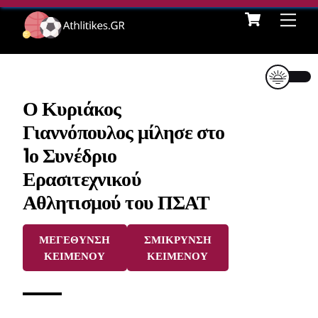
Cart
Skip
Me
to
content
Ο Κυριάκος
Γιαννόπουλος μίλησε στο
1ο Συνέδριο
Ερασιτεχνικού
Αθλητισμού του ΠΣΑΤ
ΜΕΓΕΘΥΝΣΗ
ΣΜΙΚΡΥΝΣΗ
ΚΕΙΜΕΝΟΥ
ΚΕΙΜΕΝΟΥ