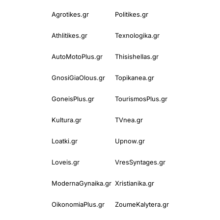
Agrotikes.gr
Politikes.gr
Athlitikes.gr
Texnologika.gr
AutoMotoPlus.gr
Thisishellas.gr
GnosiGiaOlous.gr
Topikanea.gr
GoneisPlus.gr
TourismosPlus.gr
Kultura.gr
TVnea.gr
Loatki.gr
Upnow.gr
Loveis.gr
VresSyntages.gr
ModernaGynaika.gr
Xristianika.gr
OikonomiaPlus.gr
ZoumeKalytera.gr