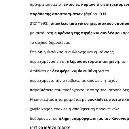
πραγματοποιείται
εντός των ορίων της επιτρεπόμεν
παράθεσης αποσπασμάτων
(άρθρο 19 Ν.
2121/1993),
αποκλειστικά για ενημερωτικούς σκοπο
με αυτόματη
εμφάνιση της πηγής και συνδέσμου
πρ
το αρχικό δημοσίευμα.
Επειδή η διαδικασία συλλογής και εμφάνισης
περιεχομένου είναι
πλήρως αυτοματοποιημένη
, το
Athlitikes.gr
δεν φέρει καμία ευθύνη
για το
περιεχόμενο, την ακρίβεια, τις απόψεις ή τυχόν
παραβιάσεις που προέρχονται από τρίτες ιστοσελίδες
Η επισκεψιμότητα μετριέται με
cookieless στατιστικ
χωρίς χρήση cookies ή αποθήκευση προσωπικών
δεδομένων, σε
πλήρη συμμόρφωση με τον Κανονισ
(ΕΕ) 2016/679 (GDPR)
.