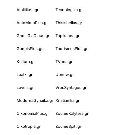
Athlitikes.gr
Texnologika.gr
AutoMotoPlus.gr
Thisishellas.gr
GnosiGiaOlous.gr
Topikanea.gr
GoneisPlus.gr
TourismosPlus.gr
Kultura.gr
TVnea.gr
Loatki.gr
Upnow.gr
Loveis.gr
VresSyntages.gr
ModernaGynaika.gr
Xristianika.gr
OikonomiaPlus.gr
ZoumeKalytera.gr
Oikotropia.gr
ZoumeSpiti.gr