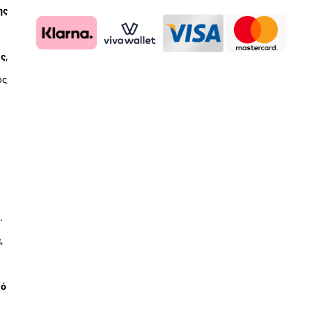
ης
ύς
,
ος
.
ά
,
μό