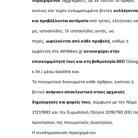
περιεχομένου
(aggregator), ως εκ τούτου τα άρθρα,
εικόνες και τυχόν ενσωματωμένα βίντεο
συλλέγοντα
και προβάλλονται αυτόματα
από τρίτες, ελληνικές κα
μη, ιστοσελίδες. Οι ιστοσελίδες αυτές, ως
πηγές,
ωφελούνται από κάθε προβολή
, καθώς η
εμφάνιση στο Athlitikes.gr
συνεισφέρει στην
επισκεψιμότητά τους και στη βαθμολογία SEO
(Goog
κ.λπ.) μέσω backlink κοκ.
Τα πνευματικά δικαιώματα κάθε άρθρου, εικόνας ή
βίντεο
ανήκουν αποκλειστικά στους αρχικούς
δημιουργούς και φορείς τους
, σύμφωνα με τον Νόμο
2121/1993 και την Ευρωπαϊκή Οδηγία 2019/790 (ΕΕ) πε
προστασίας της πνευματικής ιδιοκτησίας.
Η αναδημοσίευση περιεχομένου