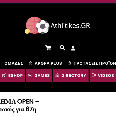
Cart
Αναζήτηση
ΟΜΆΔΕΣ
ΆΡΘΡΑ PLUS
ΠΡΟΤΆΣΕΙΣ ΠΡΟΪΌ
ESHOP
GAMES
DIRECTORY
VIDEOS
ΗΜΑ OPEN –
ακός για 67η