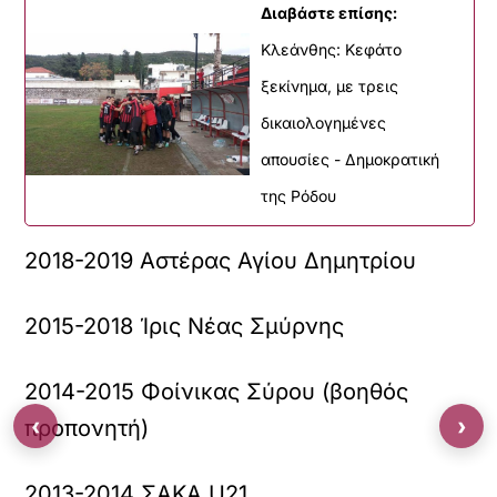
Διαβάστε επίσης:
Κλεάνθης: Κεφάτο
ξεκίνημα, με τρεις
δικαιολογημένες
απουσίες - Δημοκρατική
της Ρόδου
2018-2019 Αστέρας Αγίου Δημητρίου
2015-2018 Ίρις Νέας Σμύρνης
2014-2015 Φοίνικας Σύρου (βοηθός
‹
›
προπονητή)
2013-2014 ΣΑΚΑ U21