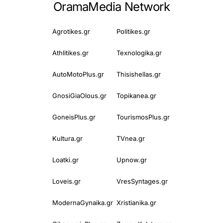
OramaMedia Network
Agrotikes.gr
Politikes.gr
Athlitikes.gr
Texnologika.gr
AutoMotoPlus.gr
Thisishellas.gr
GnosiGiaOlous.gr
Topikanea.gr
GoneisPlus.gr
TourismosPlus.gr
Kultura.gr
TVnea.gr
Loatki.gr
Upnow.gr
Loveis.gr
VresSyntages.gr
ModernaGynaika.gr
Xristianika.gr