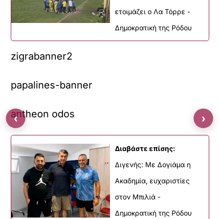
ετοιμάζει ο Λα Τόρρε -
Δημοκρατική της Ρόδου
zigrabanner2
papalines-banner
antheon odos
‹
›
Διαβάστε επίσης:
Διγενής: Με Δογιάμα η
Ακαδημία, ευχαριστίες
στον Μπιλιά -
Δημοκρατική της Ρόδου