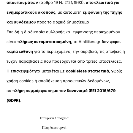
αποσπασμάτων
(άρθρο 19 Ν. 2121/1993),
αποκλειστικά για
ενημερωτικούς σκοπούς
, με αυτόματη
εμφάνιση της πηγής
και συνδέσμου
προς το αρχικό δημοσίευμα.
Επειδή η διαδικασία συλλογής και εμφάνισης περιεχομένου
είναι
πλήρως αυτοματοποιημένη
, το Athlitikes.gr
δεν φέρει
καμία ευθύνη
για το περιεχόμενο, την ακρίβεια, τις απόψεις ή
τυχόν παραβιάσεις που προέρχονται από τρίτες ιστοσελίδες.
Η επισκεψιμότητα μετριέται με
cookieless στατιστικά
, χωρίς
χρήση cookies ή αποθήκευση προσωπικών δεδομένων,
σε
πλήρη συμμόρφωση με τον Κανονισμό (ΕΕ) 2016/679
(GDPR)
.
Εταιρικά Στοιχεία
Πώς Λειτουργεί