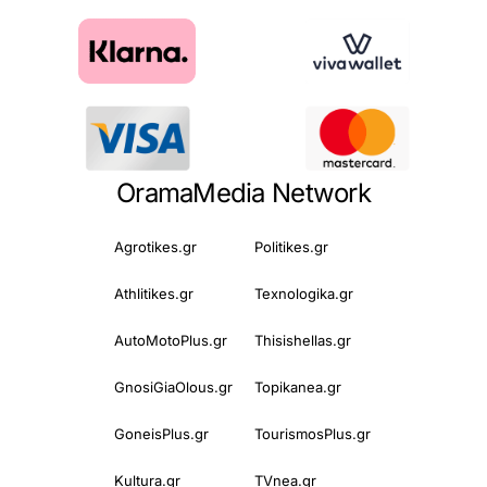
OramaMedia Network
Agrotikes.gr
Politikes.gr
Athlitikes.gr
Texnologika.gr
AutoMotoPlus.gr
Thisishellas.gr
GnosiGiaOlous.gr
Topikanea.gr
GoneisPlus.gr
TourismosPlus.gr
Kultura.gr
TVnea.gr