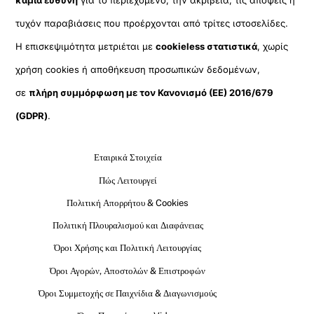
καμία ευθύνη
για το περιεχόμενο, την ακρίβεια, τις απόψεις ή
τυχόν παραβιάσεις που προέρχονται από τρίτες ιστοσελίδες.
Η επισκεψιμότητα μετριέται με
cookieless στατιστικά
, χωρίς
χρήση cookies ή αποθήκευση προσωπικών δεδομένων,
σε
πλήρη συμμόρφωση με τον Κανονισμό (ΕΕ) 2016/679
(GDPR)
.
Εταιρικά Στοιχεία
Πώς Λειτουργεί
Πολιτική Απορρήτου & Cookies
Πολιτική Πλουραλισμού και Διαφάνειας
Όροι Χρήσης και Πολιτική Λειτουργίας
Όροι Αγορών, Αποστολών & Επιστροφών
Όροι Συμμετοχής σε Παιχνίδια & Διαγωνισμούς