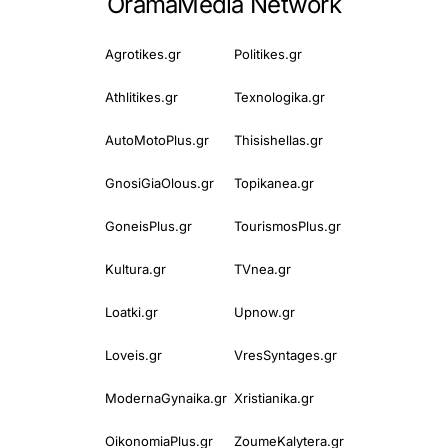
OramaMedia Network
Agrotikes.gr
Politikes.gr
Athlitikes.gr
Texnologika.gr
AutoMotoPlus.gr
Thisishellas.gr
GnosiGiaOlous.gr
Topikanea.gr
GoneisPlus.gr
TourismosPlus.gr
Kultura.gr
TVnea.gr
Loatki.gr
Upnow.gr
Loveis.gr
VresSyntages.gr
ModernaGynaika.gr
Xristianika.gr
OikonomiaPlus.gr
ZoumeKalytera.gr