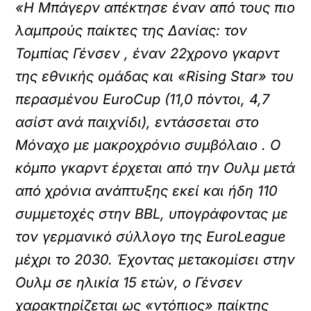
«Η Μπάγερν απέκτησε έναν από τους πιο
λαμπρούς παίκτες της Δανίας: τον
Τομπίας Γένσεν , έναν 22χρονο γκαρντ
της εθνικής ομάδας και «Rising Star» του
περασμένου EuroCup (11,0 πόντοι, 4,7
ασίστ ανά παιχνίδι), εντάσσεται στο
Μόναχο με μακροχρόνιο συμβόλαιο . Ο
κόμπο γκαρντ έρχεται από την Ουλμ μετά
από χρόνια ανάπτυξης εκεί και ήδη 110
συμμετοχές στην BBL, υπογράφοντας με
τον γερμανικό σύλλογο της EuroLeague
μέχρι το 2030. Έχοντας μετακομίσει στην
Ουλμ σε ηλικία 15 ετών, ο Γένσεν
χαρακτηρίζεται ως «ντόπιος» παίκτης