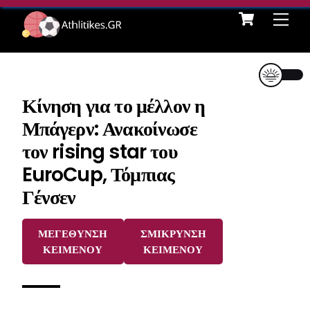
Cart
Skip
Me
to
content
Κίνηση για το μέλλον η
Μπάγερν: Ανακοίνωσε
τον rising star του
EuroCup, Τόμπιας
Γένσεν
ΜΕΓΕΘΥΝΣΗ
ΣΜΙΚΡΥΝΣΗ
ΚΕΙΜΕΝΟΥ
ΚΕΙΜΕΝΟΥ