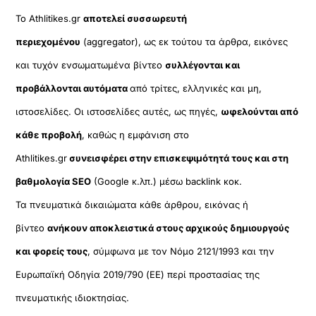
Το Athlitikes.gr
αποτελεί συσσωρευτή
περιεχομένου
(aggregator), ως εκ τούτου τα άρθρα, εικόνες
και τυχόν ενσωματωμένα βίντεο
συλλέγονται και
προβάλλονται αυτόματα
από τρίτες, ελληνικές και μη,
ιστοσελίδες. Οι ιστοσελίδες αυτές, ως πηγές,
ωφελούνται από
κάθε προβολή
, καθώς η εμφάνιση στο
Athlitikes.gr
συνεισφέρει στην επισκεψιμότητά τους και στη
βαθμολογία SEO
(Google κ.λπ.) μέσω backlink κοκ.
Τα πνευματικά δικαιώματα κάθε άρθρου, εικόνας ή
βίντεο
ανήκουν αποκλειστικά στους αρχικούς δημιουργούς
και φορείς τους
, σύμφωνα με τον Νόμο 2121/1993 και την
Ευρωπαϊκή Οδηγία 2019/790 (ΕΕ) περί προστασίας της
πνευματικής ιδιοκτησίας.