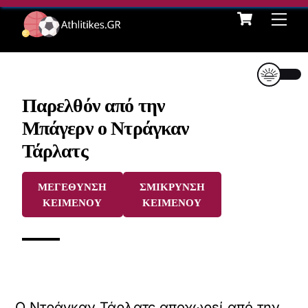
Cart
Skip
Me
to
content
Παρελθόν από την
Μπάγερν ο Ντράγκαν
Τάρλατς
ΜΕΓΕΘΥΝΣΗ
ΣΜΙΚΡΥΝΣΗ
ΚΕΙΜΕΝΟΥ
ΚΕΙΜΕΝΟΥ
Ο Ντράγκαν Τάρλατς αποχωρεί από την