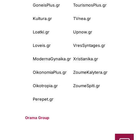
GoneisPlus.gr
TourismosPlus.gr
Kultura.gr
TVnea.gr
Loatki.gr
Upnow.gr
Loveis.gr
VresSyntages.gr
ModernaGynaika.gr
Xristianika.gr
OikonomiaPlus.gr
ZoumeKalytera.gr
Oikotropia.gr
ZoumeSpiti.gr
Perepet.gr
© 2025
Orama Group
(Orama Group Μ.Ι.Κ.Ε.) | Α.Φ.Μ. 801086294 –
Δ.Ο.Υ. ΚΕΦΟΔΕ Αττικής | Γ.Ε.ΜΗ 148748903000 | Έδρα: Αθήνα,
Ελλάδα |