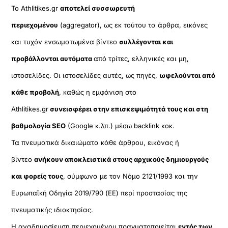
Το Athlitikes.gr
αποτελεί συσσωρευτή
περιεχομένου
(aggregator), ως εκ τούτου τα άρθρα, εικόνες
και τυχόν ενσωματωμένα βίντεο
συλλέγονται και
προβάλλονται αυτόματα
από τρίτες, ελληνικές και μη,
ιστοσελίδες. Οι ιστοσελίδες αυτές, ως πηγές,
ωφελούνται από
κάθε προβολή
, καθώς η εμφάνιση στο
Athlitikes.gr
συνεισφέρει στην επισκεψιμότητά τους και στη
βαθμολογία SEO
(Google κ.λπ.) μέσω backlink κοκ.
Τα πνευματικά δικαιώματα κάθε άρθρου, εικόνας ή
βίντεο
ανήκουν αποκλειστικά στους αρχικούς δημιουργούς
και φορείς τους
, σύμφωνα με τον Νόμο 2121/1993 και την
Ευρωπαϊκή Οδηγία 2019/790 (ΕΕ) περί προστασίας της
πνευματικής ιδιοκτησίας.
Η αναδημοσίευση περιεχομένου πραγματοποιείται
εντός των