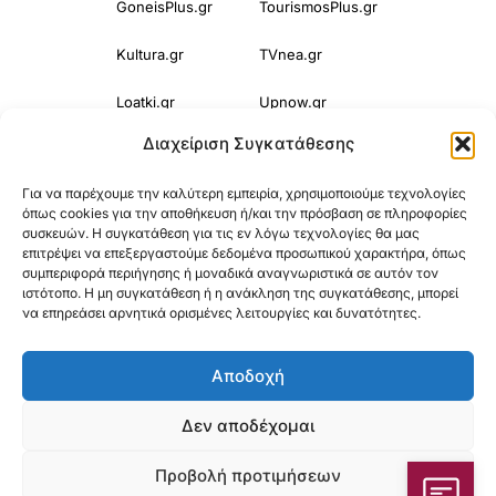
GoneisPlus.gr
TourismosPlus.gr
Kultura.gr
TVnea.gr
Loatki.gr
Upnow.gr
Διαχείριση Συγκατάθεσης
Loveis.gr
VresSyntages.gr
Για να παρέχουμε την καλύτερη εμπειρία, χρησιμοποιούμε τεχνολογίες
ModernaGynaika.gr
Xristianika.gr
όπως cookies για την αποθήκευση ή/και την πρόσβαση σε πληροφορίες
συσκευών. Η συγκατάθεση για τις εν λόγω τεχνολογίες θα μας
OikonomiaPlus.gr
ZoumeKalytera.gr
επιτρέψει να επεξεργαστούμε δεδομένα προσωπικού χαρακτήρα, όπως
συμπεριφορά περιήγησης ή μοναδικά αναγνωριστικά σε αυτόν τον
Oikotropia.gr
ZoumeSpiti.gr
ιστότοπο. Η μη συγκατάθεση ή η ανάκληση της συγκατάθεσης, μπορεί
να επηρεάσει αρνητικά ορισμένες λειτουργίες και δυνατότητες.
Perepet.gr
Αποδοχή
© 2025
Orama Group
(Orama Group Μ.Ι.Κ.Ε.) | Α.Φ.Μ. 801086294 –
Δεν αποδέχομαι
Δ.Ο.Υ. ΚΕΦΟΔΕ Αττικής | Γ.Ε.ΜΗ 148748903000 | Έδρα: Αθήνα,
Προβολή προτιμήσεων
Ελλάδα |