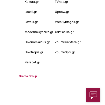
Kultura.gr
TVnea.gr
Loatki.gr
Upnow.gr
Loveis.gr
VresSyntages.gr
ModernaGynaika.gr
Xristianika.gr
OikonomiaPlus.gr
ZoumeKalytera.gr
Oikotropia.gr
ZoumeSpiti.gr
Perepet.gr
© 2025
Orama Group
(Orama Group Μ.Ι.Κ.Ε.) | Α.Φ.Μ. 801086294 –
Δ.Ο.Υ. ΚΕΦΟΔΕ Αττικής | Γ.Ε.ΜΗ 148748903000 | Έδρα: Αθήνα,
Ελλάδα |
Email: contact@orama-group.com