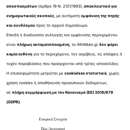
αποσπασμάτων
(άρθρο 19 Ν. 2121/1993),
αποκλειστικά για
ενημερωτικούς σκοπούς
, με αυτόματη
εμφάνιση της πηγής
και συνδέσμου
προς το αρχικό δημοσίευμα.
Επειδή η διαδικασία συλλογής και εμφάνισης περιεχομένου
είναι
πλήρως αυτοματοποιημένη
, το Athlitikes.gr
δεν φέρει
καμία ευθύνη
για το περιεχόμενο, την ακρίβεια, τις απόψεις ή
τυχόν παραβιάσεις που προέρχονται από τρίτες ιστοσελίδες.
Η επισκεψιμότητα μετριέται με
cookieless στατιστικά
, χωρίς
χρήση cookies ή αποθήκευση προσωπικών δεδομένων,
σε
πλήρη συμμόρφωση με τον Κανονισμό (ΕΕ) 2016/679
(GDPR)
.
Εταιρικά Στοιχεία
Πώς Λειτουργεί