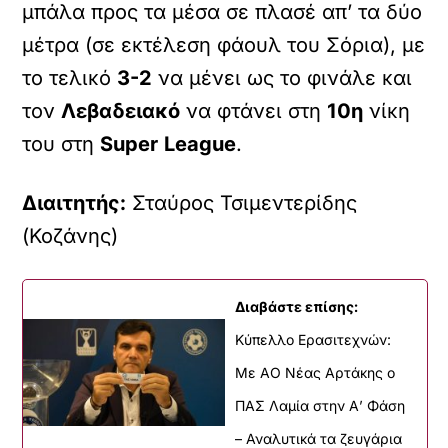
μπάλα προς τα μέσα σε πλασέ απ’ τα δύο
μέτρα (σε εκτέλεση φάουλ του Σόρια), με
το τελικό
3-2
να μένει ως το φινάλε και
τον
Λεβαδειακό
να φτάνει στη
10η
νίκη
του στη
Super
League
.
Διαιτητής:
Σταύρος Τσιμεντερίδης
(Κοζάνης)
Διαβάστε επίσης:
Kύπελλο Ερασιτεχνών:
Με AO Nέας Αρτάκης ο
ΠΑΣ Λαμία στην Α’ Φάση
– Αναλυτικά τα ζευγάρια