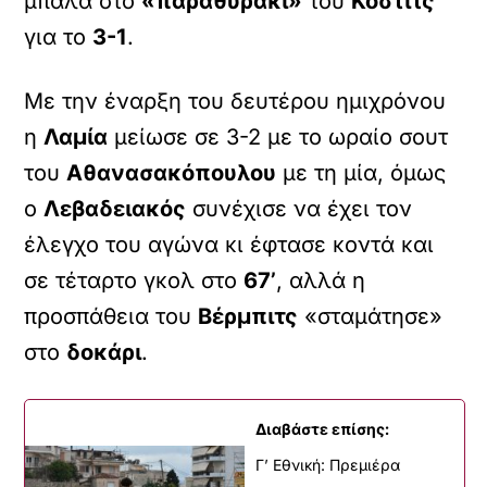
μπάλα στο
«παραθυράκι»
του
Κόστιτς
για το
3-1
.
Με την έναρξη του δευτέρου ημιχρόνου
η
Λαμία
μείωσε σε 3-2 με το ωραίο σουτ
του
Αθανασακόπουλου
με τη μία, όμως
ο
Λεβαδειακός
συνέχισε να έχει τον
έλεγχο του αγώνα κι έφτασε κοντά και
σε τέταρτο γκολ στο
67’
, αλλά η
προσπάθεια του
Βέρμπιτς
«σταμάτησε»
στο
δοκάρι
.
Διαβάστε επίσης:
Γ’ Εθνική: Πρεμιέρα