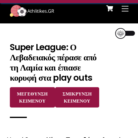
Cart
Skip
Me
to
content
Super League: Ο
Λεβαδειακός πέρασε από
τη Λαμία και έπιασε
κορυφή στα play outs
ΜΕΓΕΘΥΝΣΗ
ΣΜΙΚΡΥΝΣΗ
ΚΕΙΜΕΝΟΥ
ΚΕΙΜΕΝΟΥ