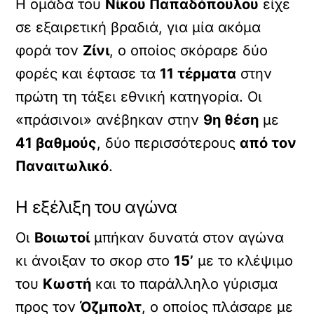
Η ομάδα του
Νίκου Παπαδόπουλου
είχε
σε εξαιρετική βραδιά, για μία ακόμα
φορά τον
Ζίνι
, ο οποίος σκόραρε δύο
φορές και έφτασε τα
11 τέρματα
στην
πρώτη τη τάξει εθνική κατηγορία. Οι
«πράσινοι» ανέβηκαν στην
9η θέση
με
41 βαθμούς
, δύο περισσότερους
από τον
Παναιτωλικό
.
Η εξέλιξη του αγώνα
Οι
Βοιωτοί
μπήκαν δυνατά στον αγώνα
κι άνοιξαν το σκορ στο
15’
με το κλέψιμο
του
Κωστή
και το παράλληλο γύρισμα
προς τον
Όζμπολτ
, ο οποίος πλάσαρε με