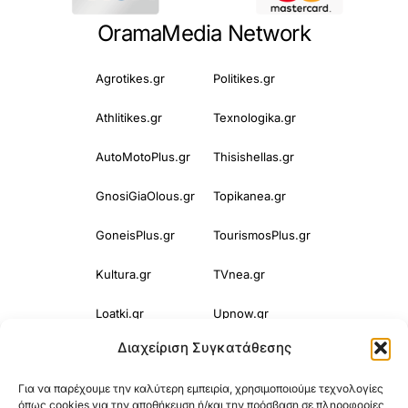
OramaMedia Network
Agrotikes.gr
Politikes.gr
Athlitikes.gr
Texnologika.gr
AutoMotoPlus.gr
Thisishellas.gr
GnosiGiaOlous.gr
Topikanea.gr
GoneisPlus.gr
TourismosPlus.gr
Kultura.gr
TVnea.gr
Loatki.gr
Upnow.gr
Διαχείριση Συγκατάθεσης
Loveis.gr
VresSyntages.gr
Για να παρέχουμε την καλύτερη εμπειρία, χρησιμοποιούμε τεχνολογίες
ModernaGynaika.gr
Xristianika.gr
όπως cookies για την αποθήκευση ή/και την πρόσβαση σε πληροφορίες