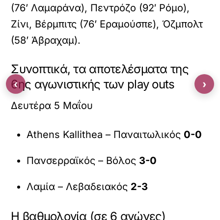
(76’ Λαμαράνα), Πεντρόζο (92′ Ρόμο),
Ζίνι, Βέρμπιτς (76’ Εραμούσπε), Όζμπολτ
(58’ Άβραχαμ).
Συνοπτικά, τα αποτελέσματα της
6ης αγωνιστικής των play outs
‹
›
Δευτέρα 5 Μαΐου
Athens Kallithea – Παναιτωλικός
0-0
Πανσερραϊκός – Βόλος
3-0
Λαμία – Λεβαδειακός
2-3
Η βαθμολογία (σε 6 αγώνες)