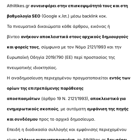
Athlitikes.gr
συνεισφέρει στην επισκεψιμότητά τους και στη
βαθμολογία SEO
(Google κ.λπ.) μέσω backlink κοκ.
Τα πνευματικά δικαιώματα κάθε άρθρου, εικόνας ή
βίντεο
ανήκουν αποκλειστικά στους αρχικούς δημιουργούς
και φορείς τους
, σύμφωνα με τον Νόμο 2121/1993 και την
Ευρωπαϊκή Οδηγία 2019/790 (ΕΕ) περί προστασίας της
πνευματικής ιδιοκτησίας.
Η αναδημοσίευση περιεχομένου πραγματοποιείται
εντός των
ορίων της επιτρεπόμενης παράθεσης
αποσπασμάτων
(άρθρο 19 Ν. 2121/1993),
αποκλειστικά για
ενημερωτικούς σκοπούς
, με αυτόματη
εμφάνιση της πηγής
και συνδέσμου
προς το αρχικό δημοσίευμα.
Επειδή η διαδικασία συλλογής και εμφάνισης περιεχομένου
είναι
πλήρως αυτοματοποιημένη
, το Athlitikes.gr
δεν φέρει