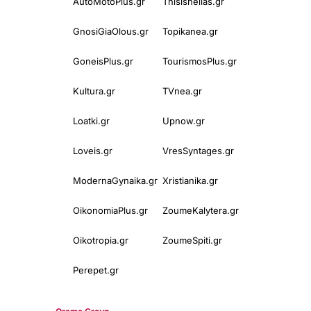
AutoMotoPlus.gr
Thisishellas.gr
GnosiGiaOlous.gr
Topikanea.gr
GoneisPlus.gr
TourismosPlus.gr
Kultura.gr
TVnea.gr
Loatki.gr
Upnow.gr
Loveis.gr
VresSyntages.gr
ModernaGynaika.gr
Xristianika.gr
OikonomiaPlus.gr
ZoumeKalytera.gr
Oikotropia.gr
ZoumeSpiti.gr
Perepet.gr