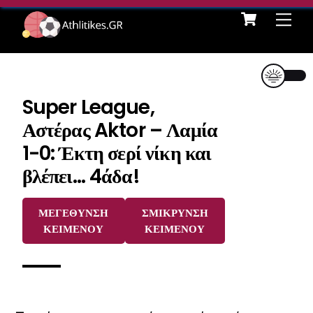
Cart
Skip
Me
to
content
Super League,
Αστέρας Aktor – Λαμία
1-0: Έκτη σερί νίκη και
βλέπει… 4άδα!
ΜΕΓΕΘΥΝΣΗ
ΣΜΙΚΡΥΝΣΗ
ΚΕΙΜΕΝΟΥ
ΚΕΙΜΕΝΟΥ