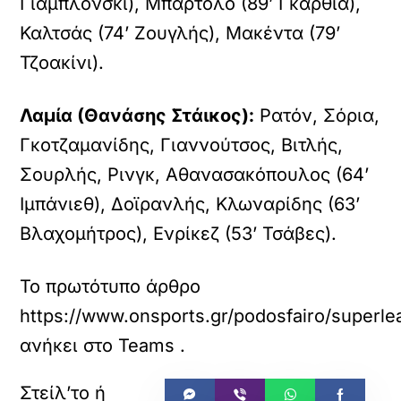
Γιαμπλόνσκι), Μπαρτόλο (89’ Γκαρθία),
Καλτσάς (74’ Ζουγλής), Μακέντα (79’
Τζοακίνι).
Λαμία (Θανάσης Στάικος):
Ρατόν, Σόρια,
Γκοτζαμανίδης, Γιαννούτσος, Βιτλής,
Σουρλής, Ρινγκ, Αθανασακόπουλος (64’
Ιμπάνιεθ), Δοϊρανλής, Κλωναρίδης (63’
Βλαχομήτρος), Ενρίκεζ (53’ Τσάβες).
Το πρωτότυπο άρθρο
https://www.onsports.gr/podosfairo/superlea
ανήκει στο
Teams
.