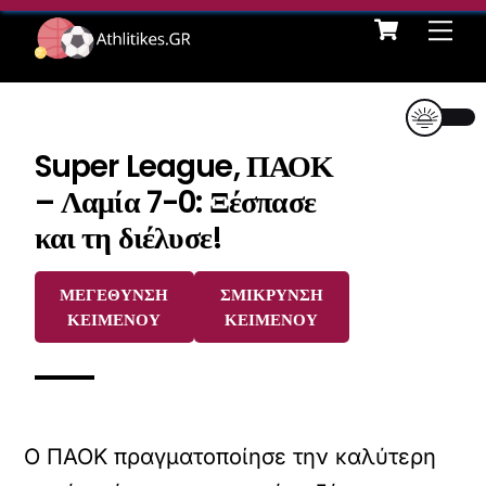
Cart
Skip
Me
to
content
Super League, ΠΑΟΚ
– Λαμία 7-0: Ξέσπασε
και τη διέλυσε!
ΜΕΓΕΘΥΝΣΗ
ΣΜΙΚΡΥΝΣΗ
ΚΕΙΜΕΝΟΥ
ΚΕΙΜΕΝΟΥ
Ο ΠΑΟΚ πραγματοποίησε την καλύτερη