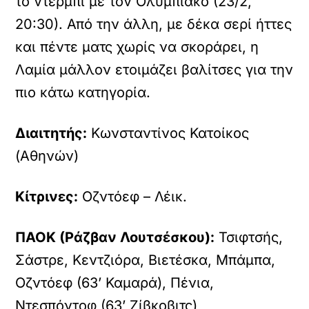
το ντέρμπι με τον Ολυμπιακό (23/2,
20:30). Από την άλλη, με δέκα σερί ήττες
και πέντε ματς χωρίς να σκοράρει, η
Λαμία μάλλον ετοιμάζει βαλίτσες για την
πιο κάτω κατηγορία.
Διαιτητής:
Κωνσταντίνος Κατοίκος
(Αθηνών)
Κίτρινες:
Οζντόεφ – Λέικ.
ΠΑΟΚ (Ράζβαν Λουτσέσκου):
Τσιφτσής,
Σάστρε, Κεντζιόρα, Βιετέσκα, Μπάμπα,
Οζντόεφ (63’ Καμαρά), Πένια,
Ντεσπόντοφ (63’ Ζίβκοβιτς),