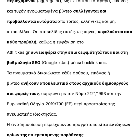
περιεχομένου
(aggregator), ως εκ τούτου τα άρθρα, εικόνες
και τυχόν ενσωματωμένα βίντεο
συλλέγονται και
προβάλλονται αυτόματα
από τρίτες, ελληνικές και μη,
ιστοσελίδες. Οι ιστοσελίδες αυτές, ως πηγές,
ωφελούνται από
κάθε προβολή
, καθώς η εμφάνιση στο
Athlitikes.gr
συνεισφέρει στην επισκεψιμότητά τους και στη
βαθμολογία SEO
(Google κ.λπ.) μέσω backlink κοκ.
Τα πνευματικά δικαιώματα κάθε άρθρου, εικόνας ή
βίντεο
ανήκουν αποκλειστικά στους αρχικούς δημιουργούς
και φορείς τους
, σύμφωνα με τον Νόμο 2121/1993 και την
Ευρωπαϊκή Οδηγία 2019/790 (ΕΕ) περί προστασίας της
πνευματικής ιδιοκτησίας.
Η αναδημοσίευση περιεχομένου πραγματοποιείται
εντός των
ορίων της επιτρεπόμενης παράθεσης