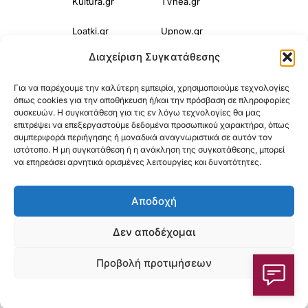
Kultura.gr
TVnea.gr
Loatki.gr
Upnow.gr
Διαχείριση Συγκατάθεσης
Loveis.gr
VresSyntages.gr
Για να παρέχουμε την καλύτερη εμπειρία, χρησιμοποιούμε τεχνολογίες
ModernaGynaika.gr
Xristianika.gr
όπως cookies για την αποθήκευση ή/και την πρόσβαση σε πληροφορίες
συσκευών. Η συγκατάθεση για τις εν λόγω τεχνολογίες θα μας
OikonomiaPlus.gr
ZoumeKalytera.gr
επιτρέψει να επεξεργαστούμε δεδομένα προσωπικού χαρακτήρα, όπως
συμπεριφορά περιήγησης ή μοναδικά αναγνωριστικά σε αυτόν τον
Oikotropia.gr
ZoumeSpiti.gr
ιστότοπο. Η μη συγκατάθεση ή η ανάκληση της συγκατάθεσης, μπορεί
να επηρεάσει αρνητικά ορισμένες λειτουργίες και δυνατότητες.
Perepet.gr
Αποδοχή
© 2025
Orama Group
(Orama Group Μ.Ι.Κ.Ε.) | Α.Φ.Μ. 801086294 –
Δεν αποδέχομαι
Δ.Ο.Υ. ΚΕΦΟΔΕ Αττικής | Γ.Ε.ΜΗ 148748903000 | Έδρα: Αθήνα,
Προβολή προτιμήσεων
Ελλάδα |
Email: contact@orama-group.com