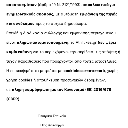
αποσπασμάτων
(άρθρο 19 Ν. 2121/1993),
αποκλειστικά για
ενημερωτικούς σκοπούς
, με αυτόματη
εμφάνιση της πηγής
και συνδέσμου
προς το αρχικό δημοσίευμα.
Επειδή η διαδικασία συλλογής και εμφάνισης περιεχομένου
είναι
πλήρως αυτοματοποιημένη
, το Athlitikes.gr
δεν φέρει
καμία ευθύνη
για το περιεχόμενο, την ακρίβεια, τις απόψεις ή
τυχόν παραβιάσεις που προέρχονται από τρίτες ιστοσελίδες.
Η επισκεψιμότητα μετριέται με
cookieless στατιστικά
, χωρίς
χρήση cookies ή αποθήκευση προσωπικών δεδομένων,
σε
πλήρη συμμόρφωση με τον Κανονισμό (ΕΕ) 2016/679
(GDPR)
.
Εταιρικά Στοιχεία
Πώς Λειτουργεί