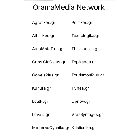
OramaMedia Network
Agrotikes.gr
Politikes.gr
Athlitikes.gr
Texnologika.gr
AutoMotoPlus.gr
Thisishellas.gr
GnosiGiaOlous.gr
Topikanea.gr
GoneisPlus.gr
TourismosPlus.gr
Kultura.gr
TVnea.gr
Loatki.gr
Upnow.gr
Loveis.gr
VresSyntages.gr
ModernaGynaika.gr
Xristianika.gr