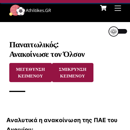
Cart
Skip
Me
to
content
Παναιτωλικός:
Ανακοίνωσε τον Όλσον
ΜΕΓΕΘΥΝΣΗ
ΣΜΙΚΡΥΝΣΗ
ΚΕΙΜΕΝΟΥ
ΚΕΙΜΕΝΟΥ
Αναλυτικά η ανακοίνωση της ΠΑΕ του
Αγρινίου: