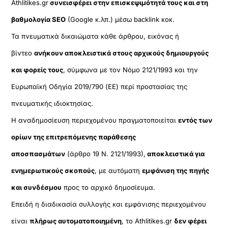
Athlitikes.gr
συνεισφέρει στην επισκεψιμότητά τους και στη
βαθμολογία SEO
(Google κ.λπ.) μέσω backlink κοκ.
Τα πνευματικά δικαιώματα κάθε άρθρου, εικόνας ή
βίντεο
ανήκουν αποκλειστικά στους αρχικούς δημιουργούς
και φορείς τους
, σύμφωνα με τον Νόμο 2121/1993 και την
Ευρωπαϊκή Οδηγία 2019/790 (ΕΕ) περί προστασίας της
πνευματικής ιδιοκτησίας.
Η αναδημοσίευση περιεχομένου πραγματοποιείται
εντός των
ορίων της επιτρεπόμενης παράθεσης
αποσπασμάτων
(άρθρο 19 Ν. 2121/1993),
αποκλειστικά για
ενημερωτικούς σκοπούς
, με αυτόματη
εμφάνιση της πηγής
και συνδέσμου
προς το αρχικό δημοσίευμα.
Επειδή η διαδικασία συλλογής και εμφάνισης περιεχομένου
είναι
πλήρως αυτοματοποιημένη
, το Athlitikes.gr
δεν φέρει