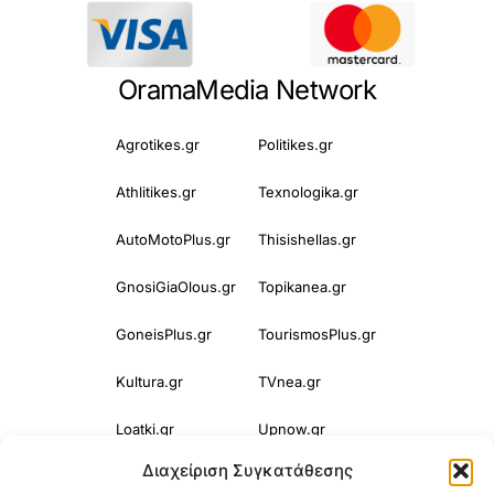
OramaMedia Network
Agrotikes.gr
Politikes.gr
Athlitikes.gr
Texnologika.gr
AutoMotoPlus.gr
Thisishellas.gr
GnosiGiaOlous.gr
Topikanea.gr
GoneisPlus.gr
TourismosPlus.gr
Kultura.gr
TVnea.gr
Loatki.gr
Upnow.gr
Διαχείριση Συγκατάθεσης
Loveis.gr
VresSyntages.gr