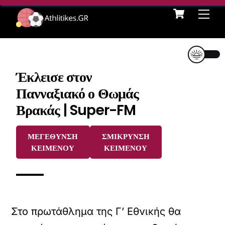
Cart
Skip
Me
to
content
Έκλεισε στον
Πανναξιακό ο Θωμάς
Βρακάς | Super-FM
ΜΕΓΕΘΥΝΣΗ
ΣΜΙΚΡΥΝΣΗ
ΚΕΙΜΕΝΟΥ
ΚΕΙΜΕΝΟΥ
Στο πρωτάθλημα της Γ’ Εθνικής θα