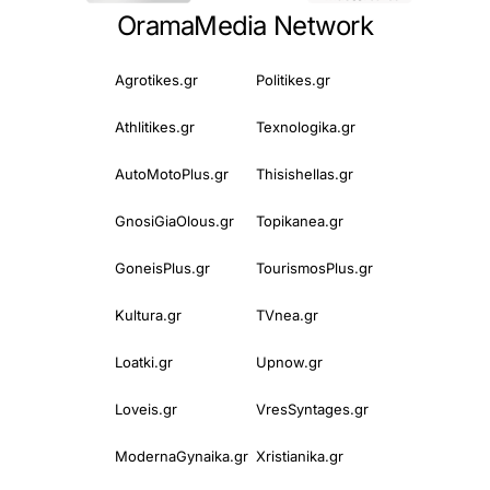
OramaMedia Network
Agrotikes.gr
Politikes.gr
Athlitikes.gr
Texnologika.gr
AutoMotoPlus.gr
Thisishellas.gr
GnosiGiaOlous.gr
Topikanea.gr
GoneisPlus.gr
TourismosPlus.gr
Kultura.gr
TVnea.gr
Loatki.gr
Upnow.gr
Loveis.gr
VresSyntages.gr
ModernaGynaika.gr
Xristianika.gr