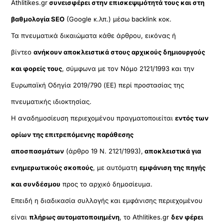
Athlitikes.gr
συνεισφέρει στην επισκεψιμότητά τους και στη
βαθμολογία SEO
(Google κ.λπ.) μέσω backlink κοκ.
Τα πνευματικά δικαιώματα κάθε άρθρου, εικόνας ή
βίντεο
ανήκουν αποκλειστικά στους αρχικούς δημιουργούς
και φορείς τους
, σύμφωνα με τον Νόμο 2121/1993 και την
Ευρωπαϊκή Οδηγία 2019/790 (ΕΕ) περί προστασίας της
πνευματικής ιδιοκτησίας.
Η αναδημοσίευση περιεχομένου πραγματοποιείται
εντός των
ορίων της επιτρεπόμενης παράθεσης
αποσπασμάτων
(άρθρο 19 Ν. 2121/1993),
αποκλειστικά για
ενημερωτικούς σκοπούς
, με αυτόματη
εμφάνιση της πηγής
και συνδέσμου
προς το αρχικό δημοσίευμα.
Επειδή η διαδικασία συλλογής και εμφάνισης περιεχομένου
είναι
πλήρως αυτοματοποιημένη
, το Athlitikes.gr
δεν φέρει