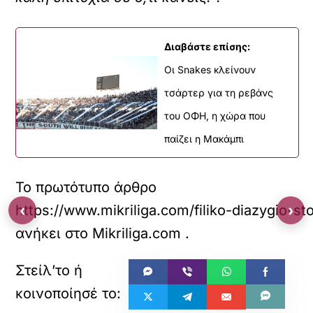
Διαβάστε επίσης:
Οι Snakes κλείνουν
τσάρτερ για τη ρεβάνς
του ΟΦΗ, η χώρα που
παίζει η Μακάμπι
Το πρωτότυπο άρθρο
‹
›
https://www.mikriliga.com/filiko-diazygio-s
ανήκει στο
Mikriliga.com
.