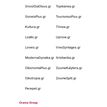
GnosiGiaOlous.gr
Topikanea.gr
GoneisPlus.gr
TourismosPlus.gr
Kultura.gr
TVnea.gr
Loatki.gr
Upnow.gr
Loveis.gr
VresSyntages.gr
ModernaGynaika.gr
Xristianika.gr
OikonomiaPlus.gr
ZoumeKalytera.gr
Oikotropia.gr
ZoumeSpiti.gr
Perepet.gr
© 2025
Orama Group
(Orama Group Μ.Ι.Κ.Ε.) | Α.Φ.Μ. 801086294 –