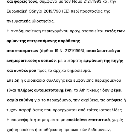
και φορείς τους
, σύμφωνα με τον Νόμο 2121/1993 και την
Ευρωπαϊκή Οδηγία 2019/790 (ΕΕ) περί προστασίας της
πνευματικής ιδιοκτησίας.
Η αναδημοσίευση περιεχομένου πραγματοποιείται
εντός των
ορίων της επιτρεπόμενης παράθεσης
αποσπασμάτων
(άρθρο 19 Ν. 2121/1993),
αποκλειστικά για
ενημερωτικούς σκοπούς
, με αυτόματη
εμφάνιση της πηγής
και συνδέσμου
προς το αρχικό δημοσίευμα.
Επειδή η διαδικασία συλλογής και εμφάνισης περιεχομένου
είναι
πλήρως αυτοματοποιημένη
, το Athlitikes.gr
δεν φέρει
καμία ευθύνη
για το περιεχόμενο, την ακρίβεια, τις απόψεις ή
τυχόν παραβιάσεις που προέρχονται από τρίτες ιστοσελίδες.
Η επισκεψιμότητα μετριέται με
cookieless στατιστικά
, χωρίς
χρήση cookies ή αποθήκευση προσωπικών δεδομένων,