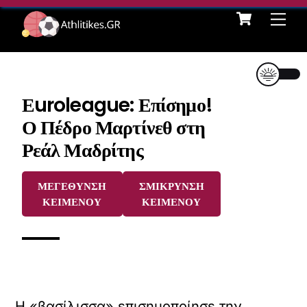
Cart
Skip
Me
to
content
Εuroleague: Επίσημο!
Ο Πέδρο Μαρτίνεθ στη
Ρεάλ Μαδρίτης
ΜΕΓΕΘΥΝΣΗ
ΣΜΙΚΡΥΝΣΗ
ΚΕΙΜΕΝΟΥ
ΚΕΙΜΕΝΟΥ
Η «βασίλισσα» επισημοποίησε την