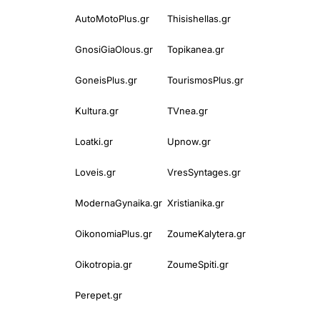
AutoMotoPlus.gr
Thisishellas.gr
GnosiGiaOlous.gr
Topikanea.gr
GoneisPlus.gr
TourismosPlus.gr
Kultura.gr
TVnea.gr
Loatki.gr
Upnow.gr
Loveis.gr
VresSyntages.gr
ModernaGynaika.gr
Xristianika.gr
OikonomiaPlus.gr
ZoumeKalytera.gr
Oikotropia.gr
ZoumeSpiti.gr
Perepet.gr