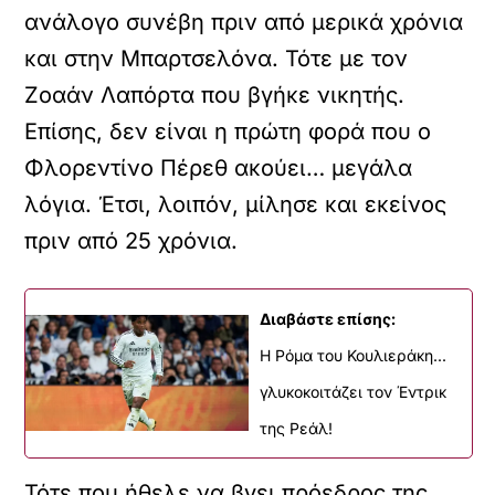
ανάλογο συνέβη πριν από μερικά χρόνια
και στην Μπαρτσελόνα. Τότε με τον
Ζοαάν Λαπόρτα που βγήκε νικητής.
Επίσης, δεν είναι η πρώτη φορά που ο
Φλορεντίνο Πέρεθ ακούει… μεγάλα
λόγια. Έτσι, λοιπόν, μίλησε και εκείνος
πριν από 25 χρόνια.
Διαβάστε επίσης:
Η Ρόμα του Κουλιεράκη...
γλυκοκοιτάζει τον Έντρικ
της Ρεάλ!
Τότε που ήθελε να βγει πρόεδρος της