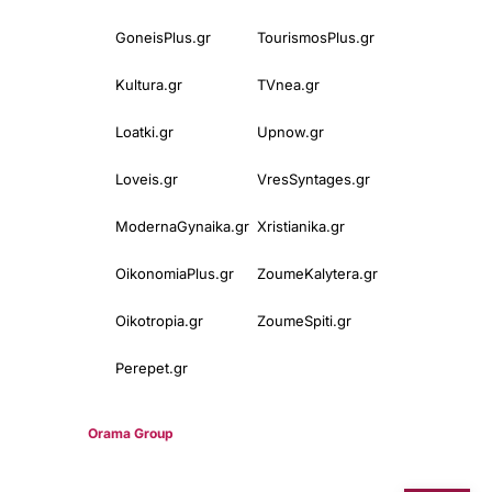
GoneisPlus.gr
TourismosPlus.gr
Kultura.gr
TVnea.gr
Loatki.gr
Upnow.gr
Loveis.gr
VresSyntages.gr
ModernaGynaika.gr
Xristianika.gr
OikonomiaPlus.gr
ZoumeKalytera.gr
Oikotropia.gr
ZoumeSpiti.gr
Perepet.gr
© 2025
Orama Group
(Orama Group Μ.Ι.Κ.Ε.) | Α.Φ.Μ. 801086294 –
Δ.Ο.Υ. ΚΕΦΟΔΕ Αττικής | Γ.Ε.ΜΗ 148748903000 | Έδρα: Αθήνα,