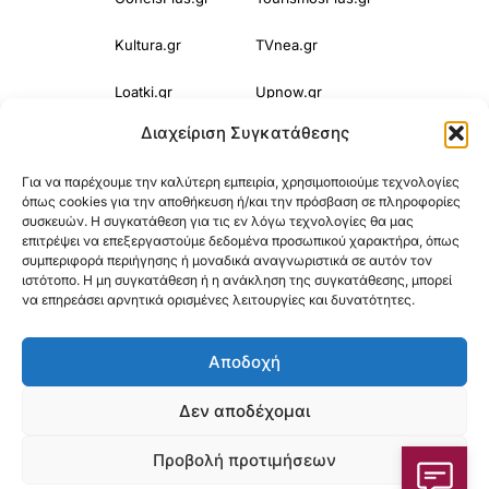
Kultura.gr
TVnea.gr
Loatki.gr
Upnow.gr
Διαχείριση Συγκατάθεσης
Loveis.gr
VresSyntages.gr
Για να παρέχουμε την καλύτερη εμπειρία, χρησιμοποιούμε τεχνολογίες
ModernaGynaika.gr
Xristianika.gr
όπως cookies για την αποθήκευση ή/και την πρόσβαση σε πληροφορίες
συσκευών. Η συγκατάθεση για τις εν λόγω τεχνολογίες θα μας
OikonomiaPlus.gr
ZoumeKalytera.gr
επιτρέψει να επεξεργαστούμε δεδομένα προσωπικού χαρακτήρα, όπως
συμπεριφορά περιήγησης ή μοναδικά αναγνωριστικά σε αυτόν τον
Oikotropia.gr
ZoumeSpiti.gr
ιστότοπο. Η μη συγκατάθεση ή η ανάκληση της συγκατάθεσης, μπορεί
να επηρεάσει αρνητικά ορισμένες λειτουργίες και δυνατότητες.
Perepet.gr
Αποδοχή
© 2025
Orama Group
(Orama Group Μ.Ι.Κ.Ε.) | Α.Φ.Μ. 801086294 –
Δεν αποδέχομαι
Δ.Ο.Υ. ΚΕΦΟΔΕ Αττικής | Γ.Ε.ΜΗ 148748903000 | Έδρα: Αθήνα,
Προβολή προτιμήσεων
Ελλάδα |