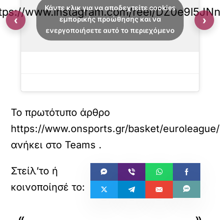
Κάντε κλικ για να αποδεχτείτε cookies
tps://www.instagram.com/reel/DZ0e9l5JN
‹
›
εμπορικής προώθησης και να
ενεργοποιήσετε αυτό το περιεχόμενο
Το πρωτότυπο άρθρο
https://www.onsports.gr/basket/euroleague/s
ανήκει στο
Teams
.
«
»