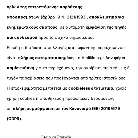
ορίων της επιτρεπόμενης παράθεσης
αποσπασμάτων
(άρθρο 19 Ν. 2121/1993),
αποκλειστικά για
ενημερωτικούς σκοπούς
, με αυτόματη
εμφάνιση της πηγής
και συνδέσμου
προς το αρχικό δημοσίευμα.
Επειδή η διαδικασία συλλογής και εμφάνισης περιεχομένου
είναι
πλήρως αυτοματοποιημένη
, το Athlitikes.gr
δεν φέρει
καμία ευθύνη
για το περιεχόμενο, την ακρίβεια, τις απόψεις ή
τυχόν παραβιάσεις που προέρχονται από τρίτες ιστοσελίδες.
Η επισκεψιμότητα μετριέται με
cookieless στατιστικά
, χωρίς
χρήση cookies ή αποθήκευση προσωπικών δεδομένων,
σε
πλήρη συμμόρφωση με τον Κανονισμό (ΕΕ) 2016/679
(GDPR)
.
Εταιρικά Στοιχεία