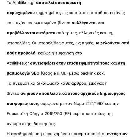
Το Athlitikes.gr
αποτελεί συσσωρευτή
περιεχομένου
(aggregator), ως εκ τούτου τα άρθρα, εικόνες
και τυχόν ενσωματωμένα βίντεο
συλλέγονται και
προβάλλονται αυτόματα
από τρίτες, ελληνικές και μη,
ιστοσελίδες. Οι ιστοσελίδες αυτές, ως πηγές,
ωφελούνται από
κάθε προβολή
, καθώς η εμφάνιση στο
Athlitikes.gr
συνεισφέρει στην επισκεψιμότητά τους και στη
βαθμολογία SEO
(Google κ.λπ.) μέσω backlink κοκ.
Τα πνευματικά δικαιώματα κάθε άρθρου, εικόνας ή
βίντεο
ανήκουν αποκλειστικά στους αρχικούς δημιουργούς
και φορείς τους
, σύμφωνα με τον Νόμο 2121/1993 και την
Ευρωπαϊκή Οδηγία 2019/790 (ΕΕ) περί προστασίας της
πνευματικής ιδιοκτησίας.
Η αναδημοσίευση περιεχομένου πραγματοποιείται
εντός των