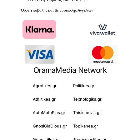
Όροι Υποβολής και Δημοσίευσης Αγγελιών
OramaMedia Network
Agrotikes.gr
Politikes.gr
Athlitikes.gr
Texnologika.gr
AutoMotoPlus.gr
Thisishellas.gr
GnosiGiaOlous.gr
Topikanea.gr
GoneisPlus.gr
TourismosPlus.gr